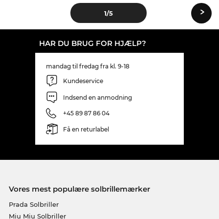
›
1
/5
HAR DU BRUG FOR HJÆLP?
mandag til fredag fra kl. 9-18
Kundeservice
Indsend en anmodning
+45 89 87 86 04
Få en returlabel
Vores mest populære solbrillemærker
Prada Solbriller
Miu Miu Solbriller