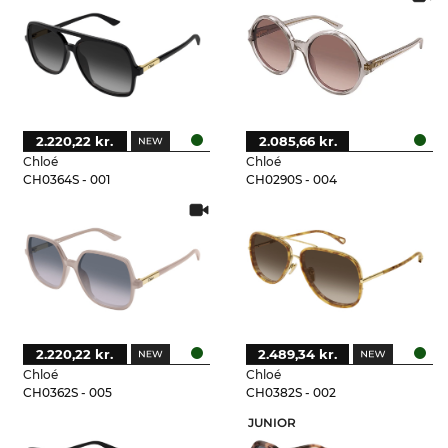
2.220,22 kr.
2.085,66 kr.
Chloé
Chloé
CH0364S - 001
CH0290S - 004
2.220,22 kr.
2.489,34 kr.
Chloé
Chloé
CH0362S - 005
CH0382S - 002
JUNIOR