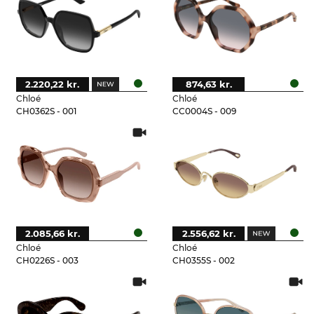
2.220,22 kr.
874,63 kr.
Chloé
Chloé
CH0362S - 001
CC0004S - 009
2.085,66 kr.
2.556,62 kr.
Chloé
Chloé
CH0226S - 003
CH0355S - 002