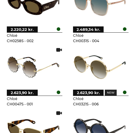
2.220,22 kr.
2.489,34 kr.
Chloé
Chloé
CH0258S - 002
CH0031S - 004
2.623,90 kr.
2.623,90 kr.
Chloé
Chloé
CH0047S - 001
CH0321S - 006