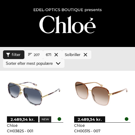
filter
671
Solbriller
207
2.489,34 kr.
2.489,34 kr.
Chloé
Chloé
CH0382S - 001
CH0031S - 007