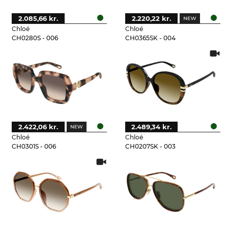
2.085,66 kr.
2.220,22 kr.
Chloé
Chloé
CH0280S - 006
CH0365SK - 004
2.422,06 kr.
2.489,34 kr.
Chloé
Chloé
CH0301S - 006
CH0207SK - 003