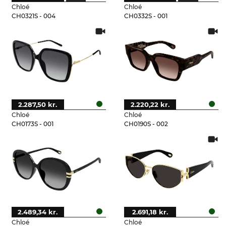
Chloé
Chloé
CH0321S - 004
CH0332S - 001
2.287,50 kr.
2.220,22 kr.
Chloé
Chloé
CH0173S - 001
CH0190S - 002
2.489,34 kr.
2.691,18 kr.
Chloé
Chloé