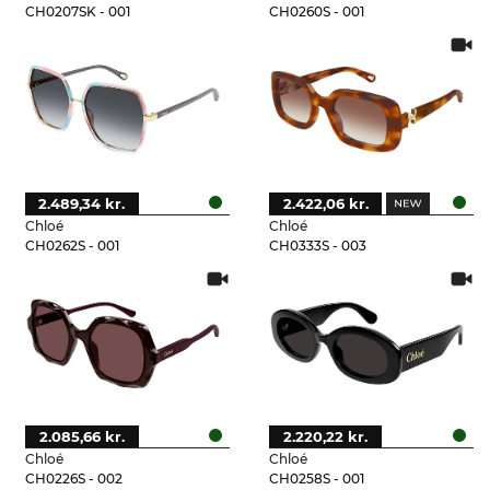
CH0207SK - 001
CH0260S - 001
2.489,34 kr.
2.422,06 kr.
Chloé
Chloé
CH0262S - 001
CH0333S - 003
2.085,66 kr.
2.220,22 kr.
Chloé
Chloé
CH0226S - 002
CH0258S - 001