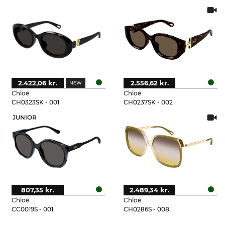
2.422,06 kr.
2.556,62 kr.
Chloé
Chloé
CH0323SK - 001
CH0237SK - 002
JUNIOR
807,35 kr.
2.489,34 kr.
Chloé
Chloé
CC0019S - 001
CH0286S - 008