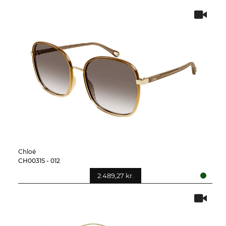
Chloé
CH0031S - 012
2.489,27 kr.