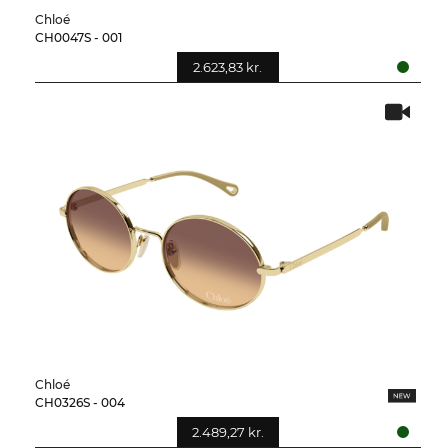
Chloé
CH0047S - 001
2.623,83 kr.
Chloé
CH0326S - 004
2.489,27 kr.