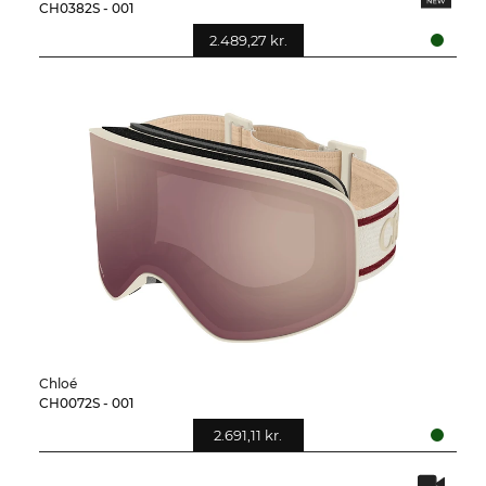
CH0382S - 001
2.489,27 kr.
Chloé
CH0072S - 001
2.691,11 kr.