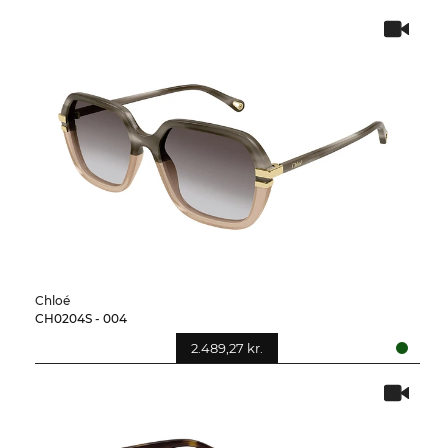
Chloé
CH0204S - 004
2.489,27 kr.