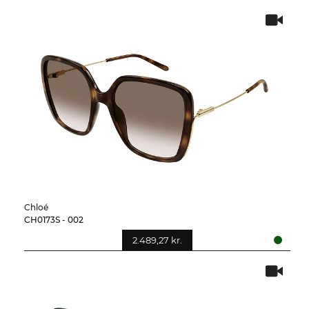
Chloé
CH0173S - 002
2.489,27 kr.