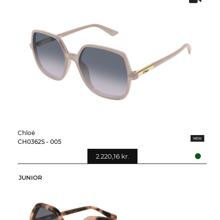
Chloé
CH0362S - 005
2.220,16 kr.
JUNIOR