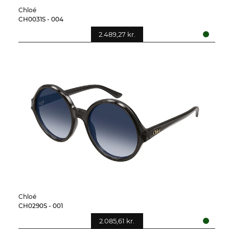
Chloé
CH0031S - 004
2.489,27 kr.
Chloé
CH0290S - 001
2.085,61 kr.