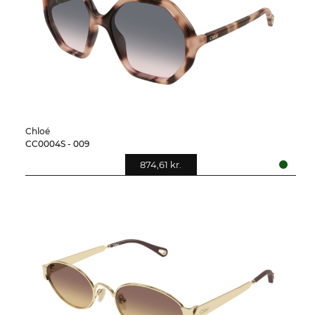
Chloé
CC0004S - 009
874,61 kr.