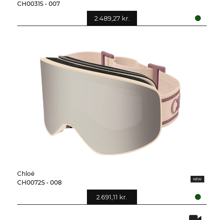
CH0031S - 007
2.489,27 kr.
Chloé
CH0072S - 008
2.691,11 kr.