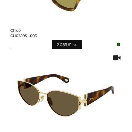
Chloé
CH0289S - 003
2.085,61 kr.