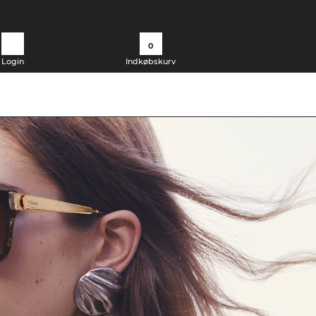
0
Login
Indkøbskurv