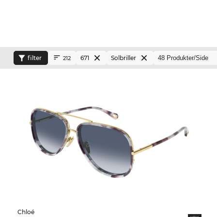
filter
671
Solbriller
212
Chloé