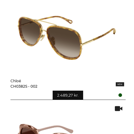
Chloé
CH0382S - 002
2.489,27 kr.