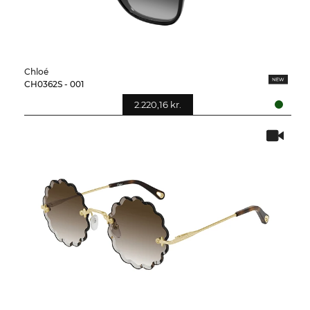
Chloé
CH0362S - 001
2.220,16 kr.