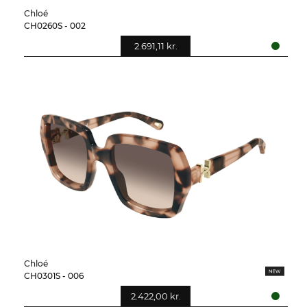
Chloé
CH0260S - 002
2.691,11 kr.
Chloé
CH0301S - 006
2.422,00 kr.