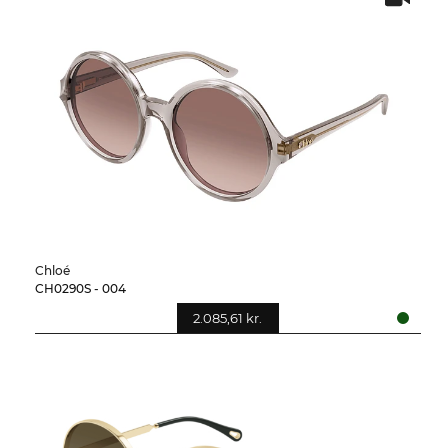
Chloé
CH0290S - 004
2.085,61 kr.