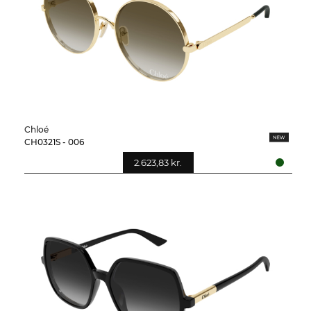
Chloé
CH0321S - 006
2.623,83 kr.