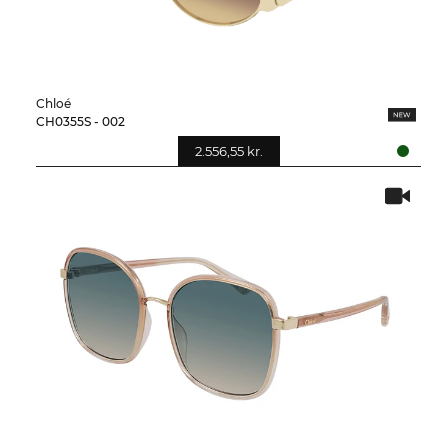
Chloé
CH0355S - 002
2.556,55 kr.