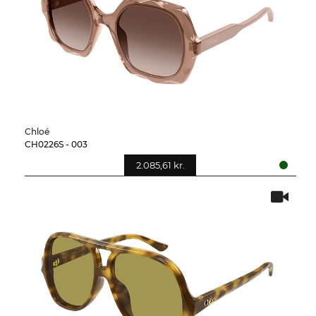
Chloé
CH0226S - 003
2.085,61 kr.