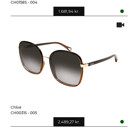
CH0158S - 004
1.681,94 kr.
Chloé
CH0031S - 005
2.489,27 kr.