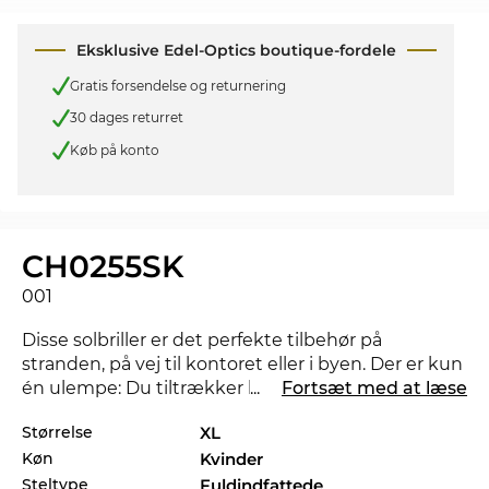
Eksklusive Edel-Optics boutique-fordele
Gratis forsendelse og returnering
30 dages returret
Køb på konto
CH0255SK
001
Disse solbriller er det perfekte tilbehør på
stranden, på vej til kontoret eller i byen. Der er kun
én ulempe: Du tiltrækker helt sikkert et par
...
Fortsæt med at læse
misundelige blikke. Findes der en anden farve der
Størrelse
XL
ville matche bedre med dit foretrukne outfit, så
Køn
Kvinder
tjek også de andre styles af CH0255SK i vores
sortiment fra 2023, og 2024 fra
Chloé
.
Steltype
Fuldindfattede