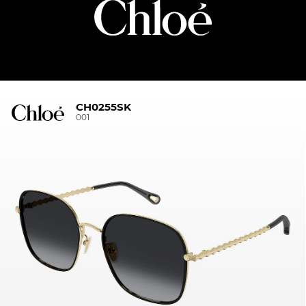
CH0255SK
001