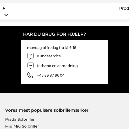
Prod
HAR DU BRUG FOR HJÆLP?
mandag til fredag fra kl. 9-18
Kundeservice
Indsend en anmodning
+45 89 87 86 04
Vores mest populære solbrillemærker
Prada Solbriller
Miu Miu Solbriller