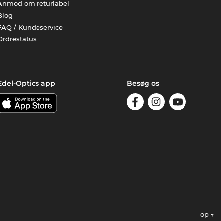
Anmod om returlabel
Blog
FAQ / Kundeservice
Ordrestatus
Edel-Optics app
Besøg os
op