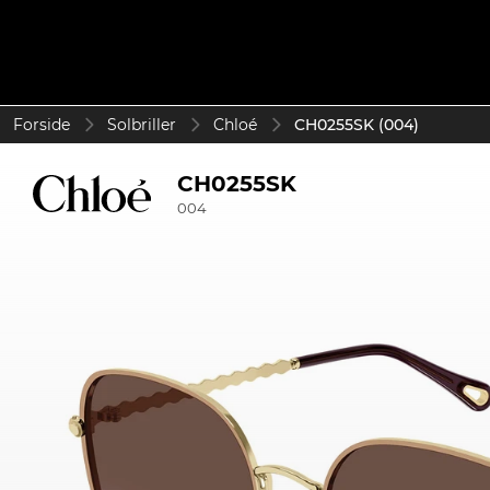
Forside
Solbriller
Chloé
CH0255SK (004)
CH0255SK
004