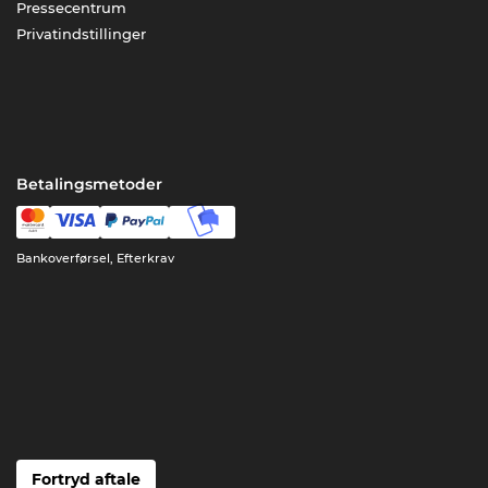
Pressecentrum
Privatindstillinger
Betalingsmetoder
Bankoverførsel, Efterkrav
Fortryd aftale