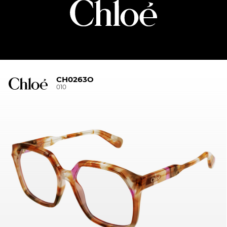
CH0263O
010