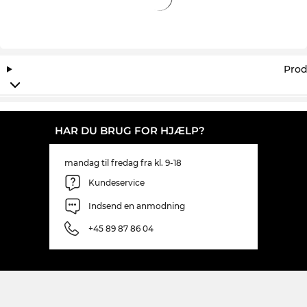
Prod
HAR DU BRUG FOR HJÆLP?
mandag til fredag fra kl. 9-18
Kundeservice
Indsend en anmodning
+45 89 87 86 04