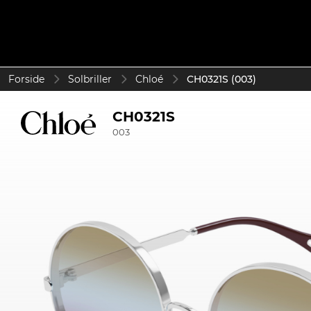
Forside
Solbriller
Chloé
CH0321S (003)
CH0321S
003