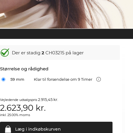
Der er stadig
2
CH0321S på lager
Størrelse og rådighed
59 mm
Klar til forsendelse om 9 Timer
2.915,45 kr.
Vejledende udsalgspris
2.623,90
kr.
inkl. 25.00% moms
Læg i
indkøbskurven