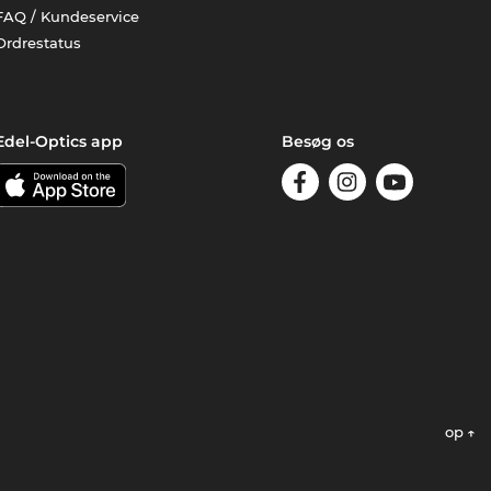
FAQ / Kundeservice
Ordrestatus
Edel-Optics app
Besøg os
op