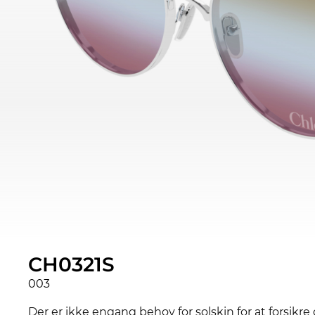
CH0321S
003
Der er ikke engang behov for solskin for at forsikr