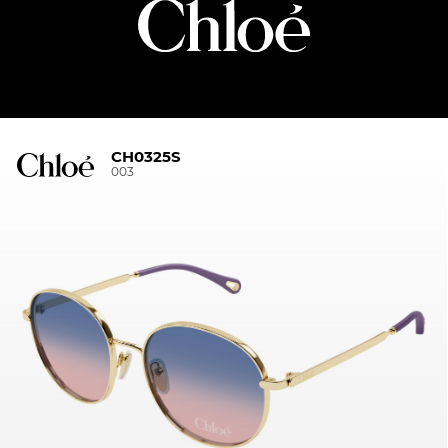
CH0325S
003