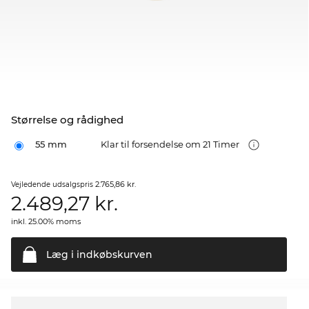
Størrelse og rådighed
55 mm
Klar til forsendelse om 21 Timer
2.765,86 kr.
Vejledende udsalgspris
2.489,27
kr.
inkl. 25.00% moms
Læg i
indkøbskurven