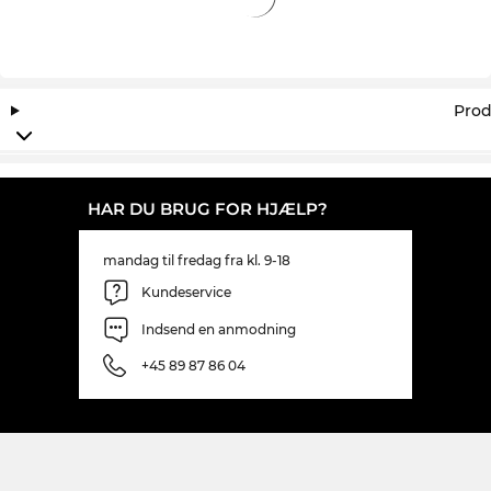
Prod
HAR DU BRUG FOR HJÆLP?
mandag til fredag fra kl. 9-18
Kundeservice
Indsend en anmodning
+45 89 87 86 04