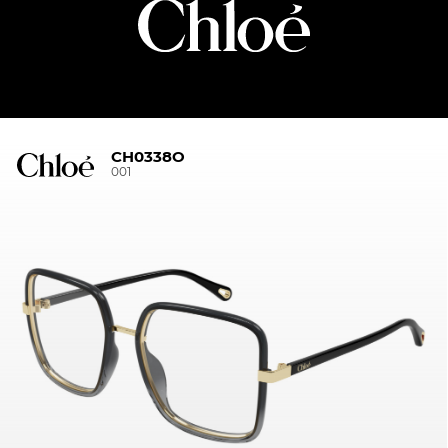
CH0338O
001