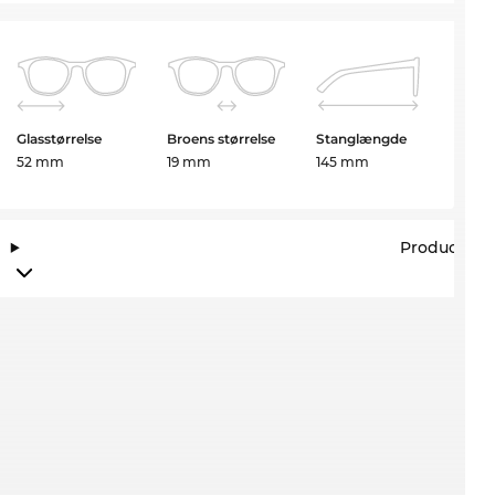
Glasstørrelse
Broens størrelse
Stanglængde
52 mm
19 mm
145 mm
Producento