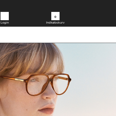
0
Login
Indkøbskurv