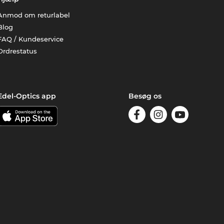
Anmod om returlabel
Blog
FAQ / Kundeservice
Ordrestatus
Edel-Optics app
Besøg os