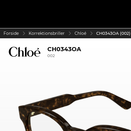
Forside
Korrektionsbriller
Chloé
CH0343OA (002)
CH0343OA
002