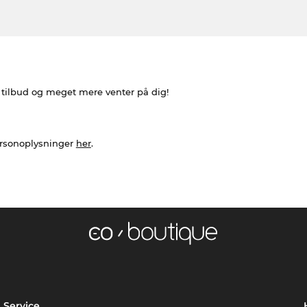
e tilbud og meget mere venter på dig!
ersonoplysninger
her
.
Service