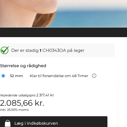
Der er stadig
1
CH0343OA på lager
Størrelse og rådighed
52 mm
Klar til forsendelse om 48 Timer
2.317,41 kr.
Vejledende udsalgspris
2.085,66
kr.
inkl. 25.00% moms
Læg i
indkøbskurven