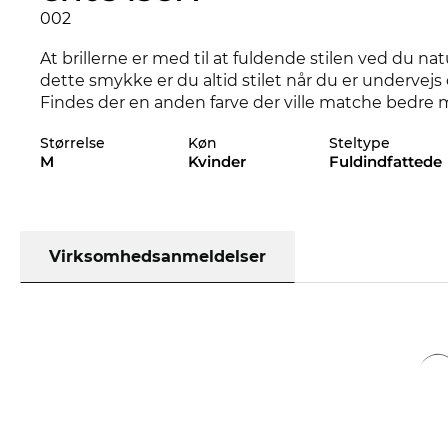
002
At brillerne er med til at fuldende stilen ved du n
dette smykke er du altid stilet når du er undervejs 
Findes der en anden farve der ville matche bedre m
styles af CH0343OA i vores sortiment fra 2024, og 2
Størrelse
Køn
Steltype
M
Kvinder
Fuldindfattede
Med dette stel taler designerne særligt til
kvinder
s
Right eller ej - her handler det i første omgang om 
sig godt på billeder. Selv John Lennon vidste det o
heller ikke være det samme uden hans karakteristi
en langhalveringstid og går sandsynligvis aldrig a
Virksomhedsanmeldelser
holdbarhed med komfort. CH0343OA sidder meget
På ingen tid er dine briller færdige og på vej hjem t
priser. Så billigt kan du ikke engang finde CH0343