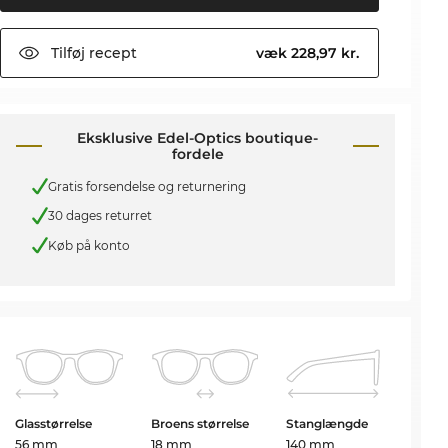
Tilføj
recept
væk 228,97 kr.
Eksklusive Edel-Optics boutique-
fordele
Gratis forsendelse og returnering
30 dages returret
Køb på konto
Glasstørrelse
Broens størrelse
Stanglængde
56 mm
18 mm
140 mm