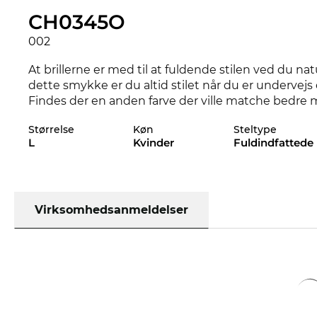
CH0345O
002
At brillerne er med til at fuldende stilen ved du n
dette smykke er du altid stilet når du er undervejs 
Findes der en anden farve der ville matche bedre m
styles af CH0345O i vores sortiment fra 2024, og 20
Størrelse
Køn
Steltype
L
Kvinder
Fuldindfattede
Med dette stel taler designerne særligt til
kvinder
s
Right eller ej - her handler det i første omgang om 
tillader forfinede linjer og skaber en ekstraordin
stel
næsten fuldstændigt brudsikre - stærke, fleksi
Virksomhedsanmeldelser
Selv hvis disse
Chloé
briller ikke er på lager lige nu,
den lave pris er der ikke nogen der kan slå. Ved at
pris, for vores standard er altid til udsalg.