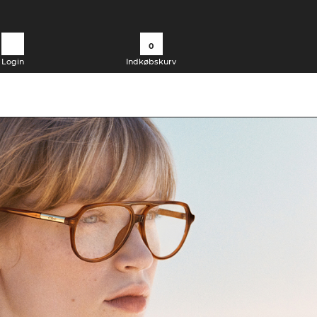
0
Login
Indkøbskurv