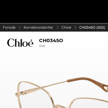
Forside
Korrektionsbriller
Chloé
CH0345O (002)
CH0345O
002