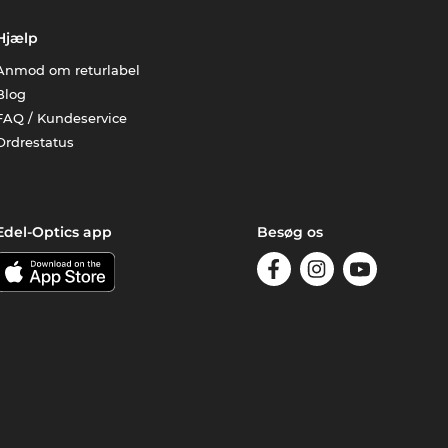
Hjælp
Anmod om returlabel
Blog
FAQ / Kundeservice
Ordrestatus
Edel-Optics app
Besøg os