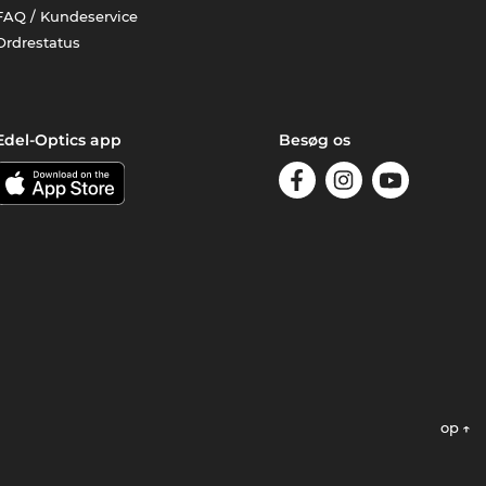
FAQ / Kundeservice
Ordrestatus
Edel-Optics app
Besøg os
op