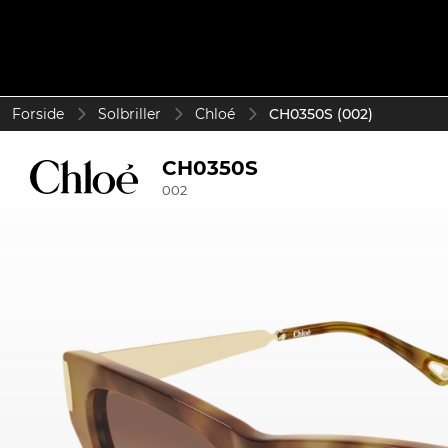
Forside
Solbriller
Chloé
CH0350S (002)
CH0350S
002