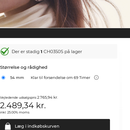
Der er stadig
1
CH0350S på lager
Størrelse og rådighed
54 mm
Klar til forsendelse om 69 Timer
2.765,94 kr.
Vejledende udsalgspris
2.489,34
kr.
inkl. 25.00% moms
Læg i
indkøbskurven