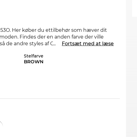
353O. Her køber du ettilbehør som hæver dit
å moden. Findes der en anden farve der ville
så de andre styles af CH0353O i vores
...
Fortsæt med at læse
Stelfarve
BROWN
om føler sig hjemme i verdens storbyer. Mr.
det rigtige look for 2026.
Plast
er et meget let
 og en høj gradaf komfort.
 kan det godt betale sig at slåtil netop nu, for
 købe hos Edel-Optics sikrer du dig den bedste