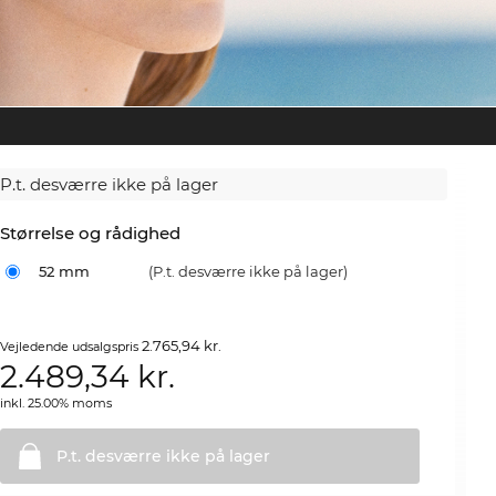
P.t. desværre ikke på lager
Størrelse og rådighed
52 mm
(P.t. desværre ikke på lager)
2.765,94 kr.
Vejledende udsalgspris
2.489,34
kr.
inkl. 25.00% moms
P.t. desværre ikke på
lager