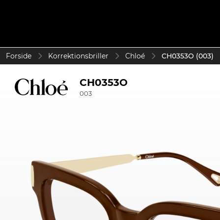
Forside
Korrektionsbriller
Chloé
CH0353O (003)
CH0353O
003