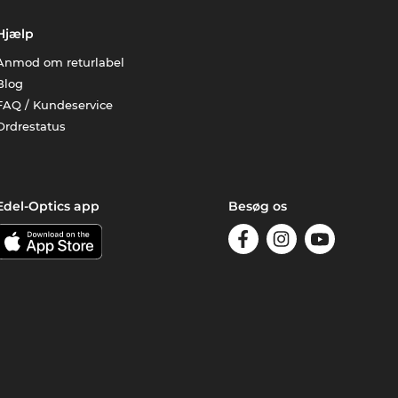
Hjælp
Anmod om returlabel
Blog
FAQ / Kundeservice
Ordrestatus
Edel-Optics app
Besøg os