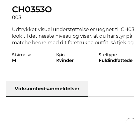
CH0353O
003
Udtrykket visuel understøttelse er uegnet til CH0
look til det næste niveau og viser, at du har styr p
matche bedre med dit foretrukne outfit, så tjek og
sortiment fra 2025, og 2026 fra
Chloé
.
Størrelse
Køn
Steltype
M
Kvinder
Fuldindfattede
Med dette stel taler designerne særligt til
kvinder
s
Right eller ej - her handler det i første omgang om 
og fleksibelt materiale. Dette giver en lang levetid
Selv hvis disse
Virksomhedsanmeldelser
Chloé
briller ikke er på lager lige nu,
den lave pris er der ikke nogen der kan slå. Ved at
pris, for vores standard er altid til udsalg.