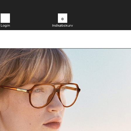
0
Login
Indkøbskurv