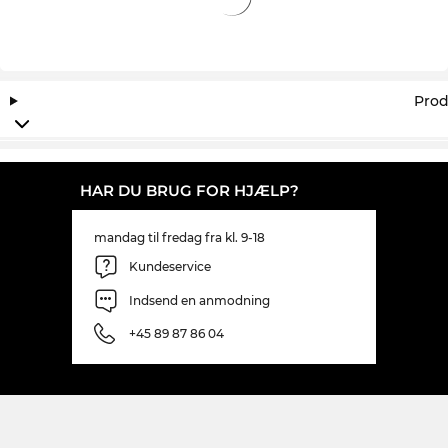
Prod
HAR DU BRUG FOR HJÆLP?
mandag til fredag fra kl. 9-18
Kundeservice
Indsend en anmodning
+45 89 87 86 04