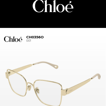
CH0356O
001