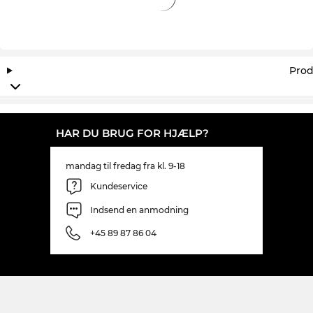
Prod
HAR DU BRUG FOR HJÆLP?
mandag til fredag fra kl. 9-18
Kundeservice
Indsend en anmodning
+45 89 87 86 04