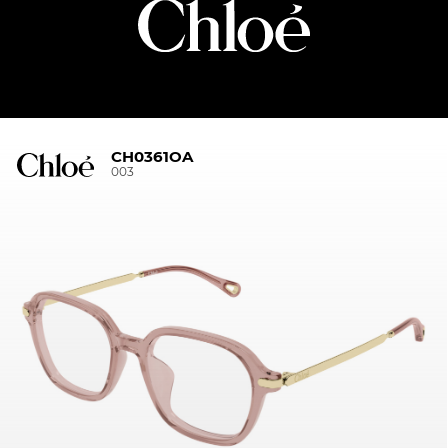
CH0361OA
003