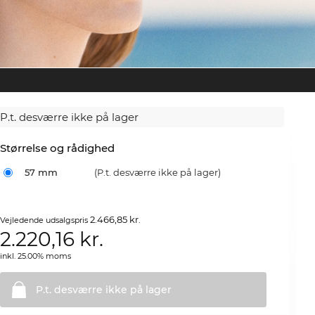
P.t. desværre ikke på lager
Størrelse og rådighed
57 mm
(P.t. desværre ikke på lager)
2.466,85 kr.
Vejledende udsalgspris
2.220,16
kr.
inkl. 25.00% moms
P.t. desværre ikke på
lager