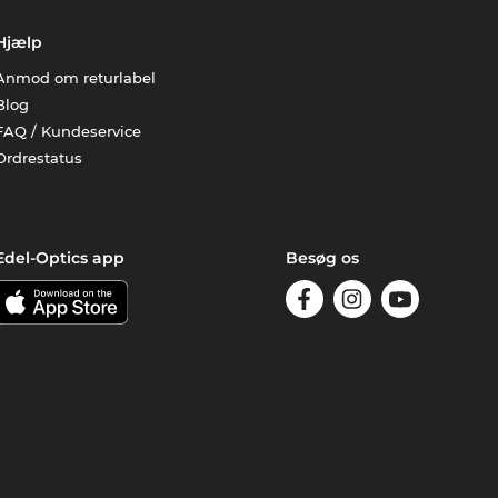
Hjælp
Anmod om returlabel
Blog
FAQ / Kundeservice
Ordrestatus
Edel-Optics app
Besøg os