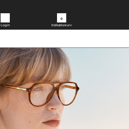
0
Login
Indkøbskurv