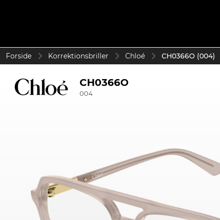
Forside
Korrektionsbriller
Chloé
CH0366O (004)
CH0366O
004