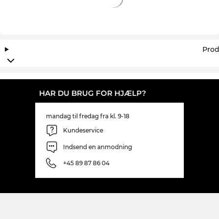
Prod
HAR DU BRUG FOR HJÆLP?
mandag til fredag fra kl. 9-18
Kundeservice
Indsend en anmodning
+45 89 87 86 04