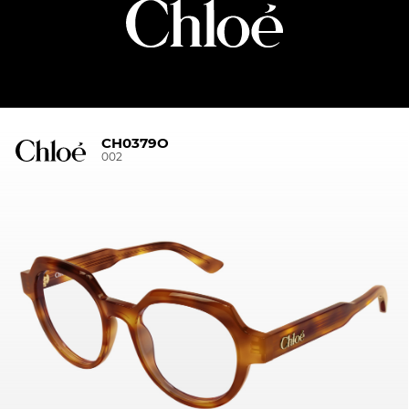
CH0379O
002