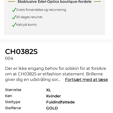
Eksklusive Edel-Optics boutique-fordele
Gratis forsendelse og returnering
30 dages returret
Køb på konto
CH0382S
004
Der er ikke engang behov for solskin for at forsikre
om at CH0382S er etfashion statement. Brillerne
giver dig en udstråling som kan gøre at nat bliver
...
Fortsæt med at læse
til dag. Findes der en anden farve der ville matche
Størrelse
XL
bedre med dit foretrukne outfit, så tjek også de
Køn
Kvinder
andre styles af CH0382S i vores sortiment fra 2025,
og 2026 fra
Chloé
.
Steltype
Fuldindfattede
Stelfarve
GOLD
Med dette stel taler designerne særligt til
kvinder