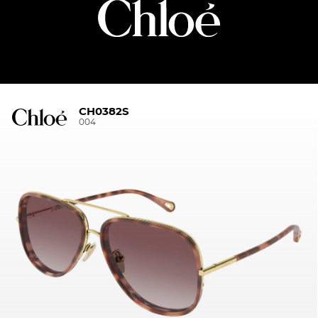
CH0382S
004