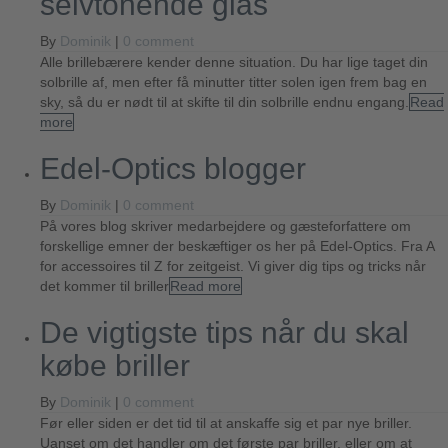
selvtonende glas
By
Dominik
|
0 comment
Alle brillebærere kender denne situation. Du har lige taget din
solbrille af, men efter få minutter titter solen igen frem bag en
sky, så du er nødt til at skifte til din solbrille endnu engang.
Read
more
Edel-Optics blogger
By
Dominik
|
0 comment
På vores blog skriver medarbejdere og gæsteforfattere om
forskellige emner der beskæftiger os her på Edel-Optics. Fra A
for accessoires til Z for zeitgeist. Vi giver dig tips og tricks når
det kommer til briller
Read more
De vigtigste tips når du skal
købe briller
By
Dominik
|
0 comment
Før eller siden er det tid til at anskaffe sig et par nye briller.
Uanset om det handler om det første par briller, eller om at