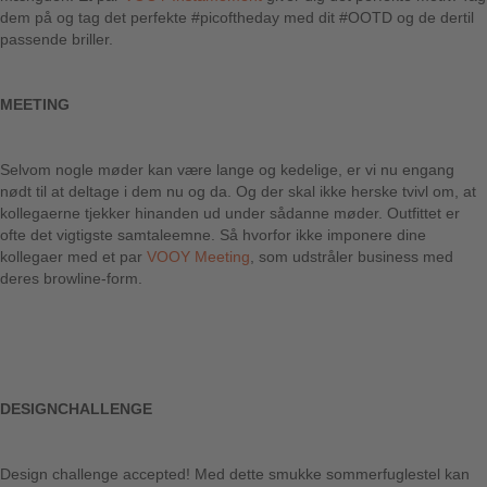
dem på og tag det perfekte #picoftheday med dit #OOTD og de dertil
passende briller.
MEETING
Selvom nogle møder kan være lange og kedelige, er vi nu engang
nødt til at deltage i dem nu og da. Og der skal ikke herske tvivl om, at
kollegaerne tjekker hinanden ud under sådanne møder. Outfittet er
ofte det vigtigste samtaleemne. Så hvorfor ikke imponere dine
kollegaer med et par
VOOY Meeting
, som udstråler business med
deres browline-form.
DESIGNCHALLENGE
Design challenge accepted! Med dette smukke sommerfuglestel kan