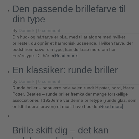
Den passende brillefarve til
din type
By
Dominik
|
0 comment
Din hud- og hårfarve er bl.a. med til at afgøre med hvilket
brillestel, du opnår et harmonisk udseende. Hvilken farve, der
bedst fremhæver din type, kan du læse mere om her.
Forårstype: Dit hår er
Read more
En klassiker: runde briller
By
Dominik
|
0 comment
Runde briller – populære hele vejen rundt Hipster, nørd, Harry
Potter, Beatles – runde briller fremkalder mange forskellige
associationer. I 1920erne var denne brilletype (runde glas, som
er lidt fladere foroven) et must-have hos den
Read more
Brille skift dig – det kan