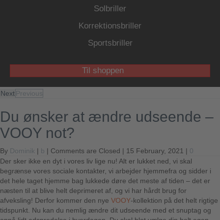
Solbriller
Korrektionsbriller
Sportsbriller
Til shoppen
Next
Previous
Du ønsker at ændre udseende –
VOOY not?
By
Dominik
|
b
|
Comments are Closed
| 15 February, 2021 |
0
Der sker ikke en dyt i vores liv lige nu! Alt er lukket ned, vi skal
begrænse vores sociale kontakter, vi arbejder hjemmefra og sidder i
det hele taget hjemme bag lukkede døre det meste af tiden – det er
næsten til at blive helt deprimeret af, og vi har hårdt brug for
afveksling! Derfor kommer den nye
VOOY
-kollektion på det helt rigtige
tidspunkt. Nu kan du nemlig ændre dit udseende med et snuptag og