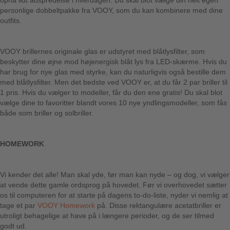
opnå lidt adspredelse i hverdagen. Du skal blot vælge din helt egen
personlige dobbeltpakke fra VOOY, som du kan kombinere med dine
outfits.
VOOY brillernes originale glas er udstyret med blåtlysfilter, som
beskytter dine øjne mod højenergisk blåt lys fra LED-skærme. Hvis du
har brug for nye glas med styrke, kan du naturligvis også bestille dem
med blåtlysfilter. Men det bedste ved VOOY er, at du får 2 par briller til
1 pris. Hvis du vælger to modeller, får du den ene gratis! Du skal blot
vælge dine to favoritter blandt vores 10 nye yndlingsmodeller, som fås
både som briller og solbriller.
HOMEWORK
Vi kender det alle! Man skal yde, før man kan nyde – og dog, vi vælger
at vende dette gamle ordsprog på hovedet. Før vi overhovedet sætter
os til computeren for at starte på dagens to-do-liste, nyder vi nemlig at
tage et par
VOOY Homework
på. Disse rektangulære acetatbriller er
utroligt behagelige at have på i længere perioder, og de ser tilmed
godt ud.