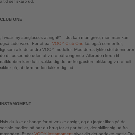
altid ser skarp ud.
CLUB ONE
„I wear my sunglasses at night!“ – det kan man gøre, men man kan
også lade være. For et par
VOOY Club One
fås også som briller,
ligesom alle de andre VOOY modeller. Med deres tykke stel dominerer
de dit udseende uden at være påtrængende. Allerede i køen til
natklubben kan du tiltrække dig de andre gæsters blikke og være helt
sikker på, at dørmanden lukker dig ind.
INSTAMOMENT
Hvis du ikke er bange for at vække opsigt, og du jagter likes på de
sociale medier, så har du brug for et par briller, der skiller sig ud fra
mængden. Et par
VOOY Instamoment
giver dig det perfekte motiv. Tag