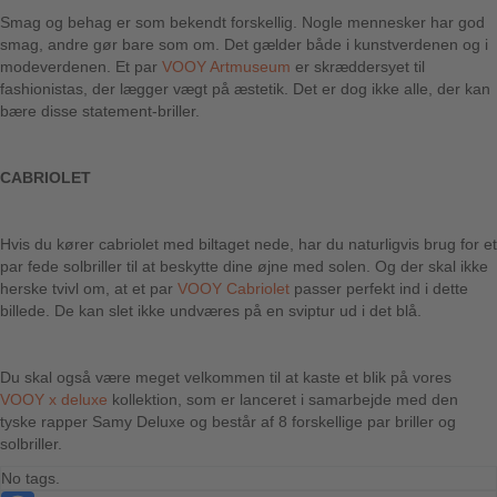
Smag og behag er som bekendt forskellig. Nogle mennesker har god
smag, andre gør bare som om. Det gælder både i kunstverdenen og i
modeverdenen. Et par
VOOY Artmuseum
er skræddersyet til
fashionistas, der lægger vægt på æstetik. Det er dog ikke alle, der kan
bære disse statement-briller.
CABRIOLET
Hvis du kører cabriolet med biltaget nede, har du naturligvis brug for et
par fede solbriller til at beskytte dine øjne med solen. Og der skal ikke
herske tvivl om, at et par
VOOY Cabriolet
passer perfekt ind i dette
billede. De kan slet ikke undværes på en sviptur ud i det blå.
Du skal også være meget velkommen til at kaste et blik på vores
VOOY x deluxe
kollektion, som er lanceret i samarbejde med den
tyske rapper Samy Deluxe og består af 8 forskellige par briller og
solbriller.
No tags.