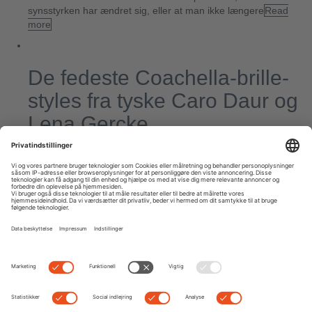
synsstyrken har ændret sig, eller at man ikke længere
Read
more
De fedeste Coachella-brille-
styles fra tyske Caro Daur og
Lena Gercke
By
admin
|
0 comment
Når bloggere, modeller, sangere, skuespillere og wannabe-
hipsters iføre sig deres bedste hippiekjoler og drager mod Indio i
Californien, er der kun én grund. Hvert år til Coachella Valley
Music and Art Festival, samler der sig
Read more
Next
Previous
Search