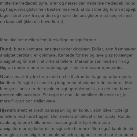
midterste tredjedel: øjne, ører og næse; den nederste tredjedel: mund
og hage. Ansigtsformen bestemmes ved, at du stiller dig foran et spejl,
tager håret væk fra panden og maler din ansigtsform på spejlet med
en læbestift (ikke din hovedform).
Man skelner mellem fem forskellige ansigtsformer:
Rund:
bløde konturer, ansigtet virker cirkulært. Briller, som fremhæver
ansigtet vertikalt, er optimale. Kantede former og lave glas forlænger
ansigtet og får det til at virke smallere. Markante stel med en fin og
filigran underramme er fordelagtige – de fremhæver øjenpartiet.
Oval:
ensartet ydre form med en blidt afrundet hage og udprægede
kindben. Ansigtet er smalt og langt med afbalancerede konturer. Med
hensyn til briller er det ovale ansigt uproblematisk, da det kan bære
næsten alle accenter. En regel er dog: Jo smallere dit ansigt er, jo
mere filigran bør stellet være.
Hjerteformet:
et bredt pandeparti og en kontur, som bliver tydeligt
smallere ned mod hagen. Den nederste halvdel virker spids. Runde,
ovale og buede brilleformer passer godt til hjerteformede
ansigtsformer og lader dit ansigt virke blødere. Men også kantede stel
med glas, som stiger en smule på siden, og briller med sarte rammer