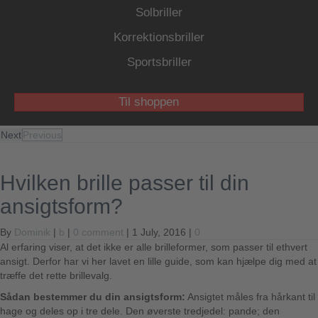
Solbriller
Korrektionsbriller
Sportsbriller
Til shoppen
Next
Previous
Hvilken brille passer til din
ansigtsform?
By
Dominik
|
b
|
0 comment
| 1 July, 2016 |
0
Al erfaring viser, at det ikke er alle brilleformer, som passer til ethvert
ansigt. Derfor har vi her lavet en lille guide, som kan hjælpe dig med at
træffe det rette brillevalg.
Sådan bestemmer du din ansigtsform:
Ansigtet måles fra hårkant til
hage og deles op i tre dele. Den øverste tredjedel: pande; den