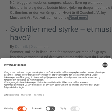
Når bloggere, modeller, sangere, skuespillere og wannabe-
hipsters iføre sig deres bedste hippiekjoler og drager mod Indio i
Californien, er der kun én grund. Hvert år til Coachella Valley
Music and Art Festival, samler der sig
Read more
Solbriller med styrke – et must
have?
By
Dominik
|
0 comment
Sommer, sol, solbrilletid! Men for mennesker med dårligt syn
kan den varmeste tid på året være et mareridt, hvis du ikke ejer
en solbrille med styrke. Denne beskytter ikke kun dine øjne mod
det skarpe
Read more
Leave a Comment
You must be
logged in
to post a comment.
Next
Previous
Search