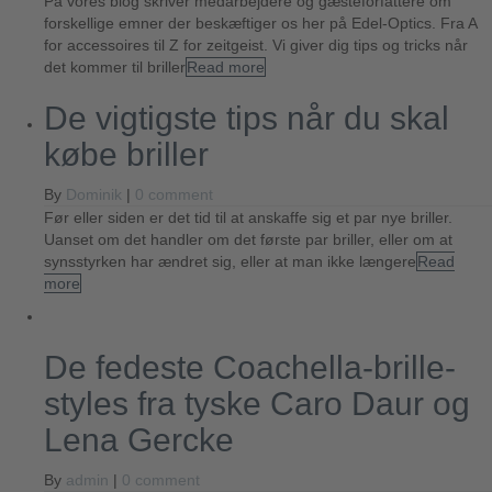
På vores blog skriver medarbejdere og gæsteforfattere om
forskellige emner der beskæftiger os her på Edel-Optics. Fra A
for accessoires til Z for zeitgeist. Vi giver dig tips og tricks når
det kommer til briller
Read more
De vigtigste tips når du skal
købe briller
By
Dominik
|
0 comment
Før eller siden er det tid til at anskaffe sig et par nye briller.
Uanset om det handler om det første par briller, eller om at
synsstyrken har ændret sig, eller at man ikke længere
Read
more
De fedeste Coachella-brille-
styles fra tyske Caro Daur og
Lena Gercke
By
admin
|
0 comment