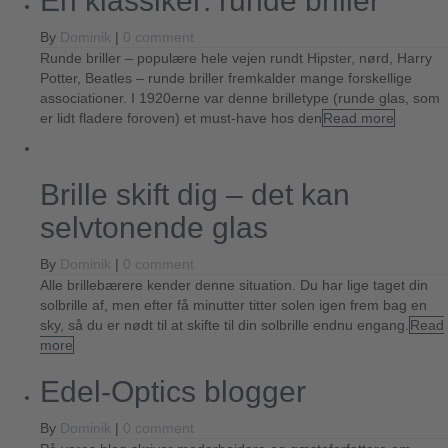
En klassiker: runde briller
By
Dominik
|
0 comment
Runde briller – populære hele vejen rundt Hipster, nørd, Harry
Potter, Beatles – runde briller fremkalder mange forskellige
associationer. I 1920erne var denne brilletype (runde glas, som
er lidt fladere foroven) et must-have hos den
Read more
Brille skift dig – det kan
selvtonende glas
By
Dominik
|
0 comment
Alle brillebærere kender denne situation. Du har lige taget din
solbrille af, men efter få minutter titter solen igen frem bag en
sky, så du er nødt til at skifte til din solbrille endnu engang.
Read
more
Edel-Optics blogger
By
Dominik
|
0 comment