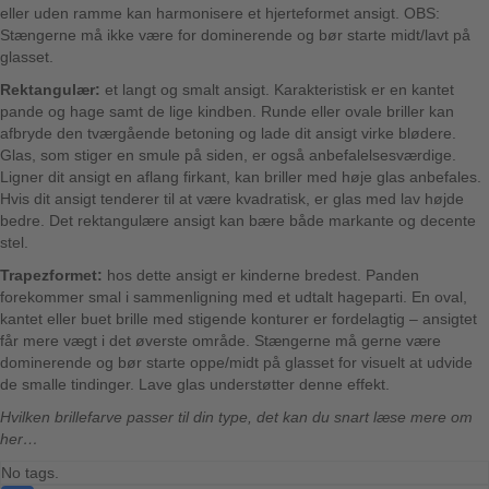
eller uden ramme kan harmonisere et hjerteformet ansigt. OBS:
Stængerne må ikke være for dominerende og bør starte midt/lavt på
glasset.
Rektangulær:
et langt og smalt ansigt. Karakteristisk er en kantet
pande og hage samt de lige kindben. Runde eller ovale briller kan
afbryde den tværgående betoning og lade dit ansigt virke blødere.
Glas, som stiger en smule på siden, er også anbefalelsesværdige.
Ligner dit ansigt en aflang firkant, kan briller med høje glas anbefales.
Hvis dit ansigt tenderer til at være kvadratisk, er glas med lav højde
bedre. Det rektangulære ansigt kan bære både markante og decente
stel.
Trapezformet:
hos dette ansigt er kinderne bredest. Panden
forekommer smal i sammenligning med et udtalt hageparti. En oval,
kantet eller buet brille med stigende konturer er fordelagtig – ansigtet
får mere vægt i det øverste område. Stængerne må gerne være
dominerende og bør starte oppe/midt på glasset for visuelt at udvide
de smalle tindinger. Lave glas understøtter denne effekt.
Hvilken brillefarve passer til din type, det kan du snart læse mere om
her…
No tags.