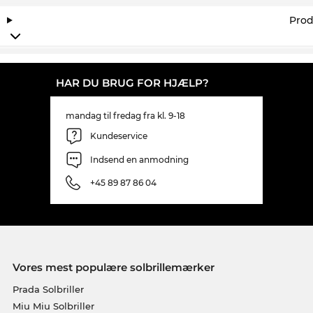
denne topmodel til en utroligt lav pris. Hvad der i
Prod
andre onlinebutikker bliver kaldt udsalg, er hos os
en konstant tilstand all-day-everyday.
HAR DU BRUG FOR HJÆLP?
mandag til fredag fra kl. 9-18
Kundeservice
Indsend en anmodning
+45 89 87 86 04
Vores mest populære solbrillemærker
Prada Solbriller
Miu Miu Solbriller