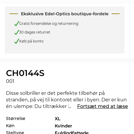
Eksklusive Edel-Optics boutique-fordele
Gratis forsendelse og returnering
30 dages returret
Køb på konto
CH0144S
001
Disse solbriller er det perfekte tilbehør på
stranden, på vej til kontoret eller i byen. Der er kun
én ulempe: Du tiltrækker helt sikkert et par
...
Fortsæt med at læse
misundelige blikke. Findes der en anden farve der
Størrelse
XL
ville matche bedre med dit foretrukne outfit, så
Køn
Kvinder
tjek også de andre styles af CH0144S i vores
sortiment fra 2023, og 2024 fra
Chloé
.
Steltype
Fuldindfattede