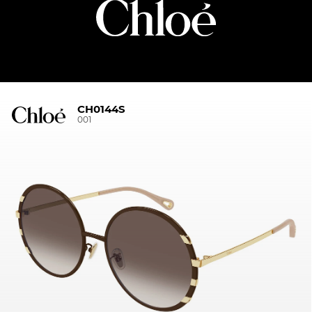
CH0144S
001