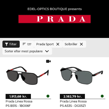
filter
Prada Sport
Solbriller
137
1.913,68 kr.
2.182,79 kr.
Prada Linea Rossa
Prada Linea Rossa
PS B51S - 1BO06F
PS A53S - DG05Z1