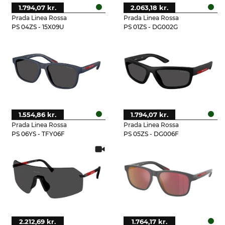
1.794,07 kr.
2.063,18 kr.
Prada Linea Rossa
Prada Linea Rossa
PS 04ZS - 15X09U
PS 01ZS - DG002G
1.554,86 kr.
1.794,07 kr.
Prada Linea Rossa
Prada Linea Rossa
PS 06YS - TFY06F
PS 05ZS - DG006F
2.212,69 kr.
1.764,17 kr.