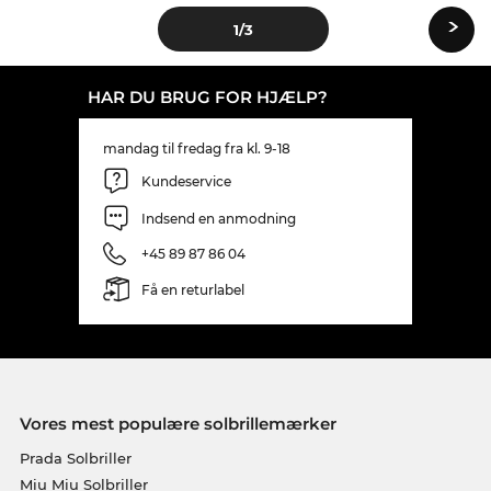
›
1
/3
HAR DU BRUG FOR HJÆLP?
mandag til fredag fra kl. 9-18
Kundeservice
Indsend en anmodning
+45 89 87 86 04
Få en returlabel
Vores mest populære solbrillemærker
Prada Solbriller
Miu Miu Solbriller