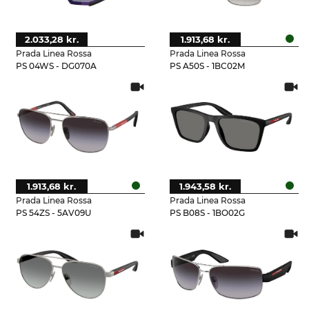
2.033,28 kr.
1.913,68 kr.
Prada Linea Rossa
Prada Linea Rossa
PS 04WS - DG070A
PS A50S - 1BC02M
1.913,68 kr.
1.943,58 kr.
Prada Linea Rossa
Prada Linea Rossa
PS 54ZS - 5AV09U
PS B08S - 1BO02G