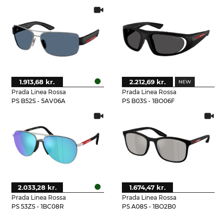
1.913,68 kr.
2.212,69 kr.
Prada Linea Rossa
Prada Linea Rossa
PS B52S - 5AV06A
PS B03S - 1BO06F
2.033,28 kr.
1.674,47 kr.
Prada Linea Rossa
Prada Linea Rossa
PS 53ZS - 1BC08R
PS A08S - 1BO2B0