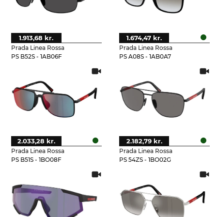
1.913,68 kr.
1.674,47 kr.
Prada Linea Rossa
Prada Linea Rossa
PS B52S - 1AB06F
PS A08S - 1AB0A7
2.033,28 kr.
2.182,79 kr.
Prada Linea Rossa
Prada Linea Rossa
PS B51S - 1BO08F
PS 54ZS - 1BO02G