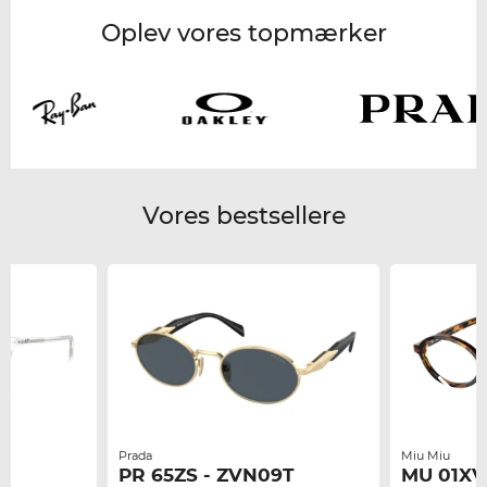
Oplev vores topmærker
Vores bestsellere
Prada
Miu Miu
PR 65ZS - ZVN09T
MU 01XV