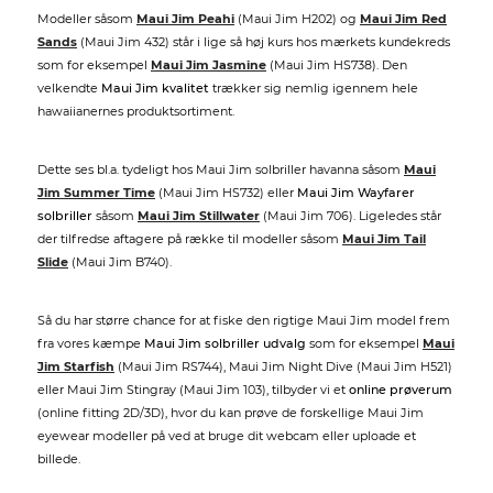
Modeller såsom
Maui Jim Peahi
(Maui Jim H202) og
Maui Jim Red
Sands
(Maui Jim 432) står i lige så høj kurs hos mærkets kundekreds
som for eksempel
Maui Jim Jasmine
(Maui Jim HS738). Den
velkendte
Maui Jim kvalitet
trækker sig nemlig igennem hele
hawaiianernes produktsortiment.
Dette ses bl.a. tydeligt hos Maui Jim solbriller havanna såsom
Maui
Jim Summer Time
(Maui Jim HS732) eller
Maui Jim Wayfarer
solbriller
såsom
Maui Jim Stillwater
(Maui Jim 706). Ligeledes står
der tilfredse aftagere på række til modeller såsom
Maui Jim Tail
Slide
(Maui Jim B740).
Så du har større chance for at fiske den rigtige Maui Jim model frem
fra vores kæmpe
Maui Jim solbriller udvalg
som for eksempel
Maui
Jim Starfish
(Maui Jim RS744), Maui Jim Night Dive (Maui Jim H521)
eller Maui Jim Stingray (Maui Jim 103), tilbyder vi et
online prøverum
(online fitting 2D/3D), hvor du kan prøve de forskellige Maui Jim
eyewear modeller på ved at bruge dit webcam eller uploade et
billede.