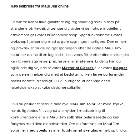
Køb solbriller fra Maui Jim online
Desværre kan vi ikke garantere dig regnbuer og solskin som på
strandene på Hawaii, til gengæld tilbyder vi de rigtige modeller til
ethvert ansigt i vores briller online shop. Søgefunktionerne i vores
webshop hjælper dig med at gøre søgningen hurtigere. Den er nem
og praktisk at bruge og gør søgningen efter de rigtige
Maui Jim
solbriller online
til en leg. Indstil blot vores filtre efter dine ønsker, det
kan fx være
størrelse
,
pris
,
farve
eller
materiale
. Endelig kan du
også lade dig vejlede af vores
Master of Glasses
eller vores
blogger
,
som gerne hjælper dig med at beslutte, hvilken
farve
og
form
der
passer bedst til dit ansigt. Du vil hurtigt se, at det ikke er en
raketvidenskab at købe designer solbriller.
Hvis du ønsker at bestille dine nye
Maui Jim solbriller med styrke
,
har du ligeledes frit valg på alle hylder. I modsætning til
konkurrenterne er alle
Maui Jim solbriller polariserede
og kan
forsynes med dine dioptriværdier. Om du foretrækker
Maui Jim
solbriller med spejlglas
eller
fotokromatiske glas
er helt op til dig.