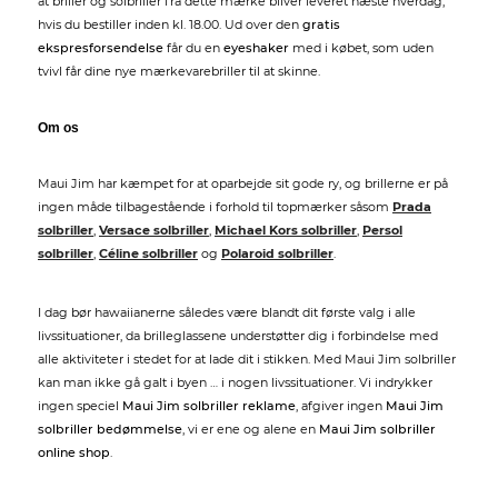
at briller og solbriller fra dette mærke bliver leveret næste hverdag,
hvis du bestiller inden kl. 18.00. Ud over den
gratis
ekspresforsendelse
får du en
eyeshaker
med i købet, som uden
tvivl får dine nye mærkevarebriller til at skinne.
Om os
Maui Jim har kæmpet for at oparbejde sit gode ry, og brillerne er på
ingen måde tilbagestående i forhold til topmærker såsom
Prada
solbriller
,
Versace solbriller
,
Michael Kors solbriller
,
Persol
solbriller
,
Céline solbriller
og
Polaroid solbriller
.
I dag bør hawaiianerne således være blandt dit første valg i alle
livssituationer, da brilleglassene understøtter dig i forbindelse med
alle aktiviteter i stedet for at lade dit i stikken. Med Maui Jim solbriller
kan man ikke gå galt i byen … i nogen livssituationer. Vi indrykker
ingen speciel
Maui Jim solbriller reklame
, afgiver ingen
Maui Jim
solbriller bedømmelse
, vi er ene og alene en
Maui Jim solbriller
online shop
.