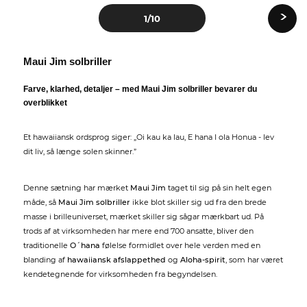
›
1
/10
Maui Jim solbriller
Farve, klarhed, detaljer – med Maui Jim solbriller bevarer du
overblikket
Et hawaiiansk ordsprog siger: „Oi kau ka lau, E hana I ola Honua - lev
dit liv, så længe solen skinner.”
Denne sætning har mærket
Maui Jim
taget til sig på sin helt egen
måde, så
Maui Jim solbriller
ikke blot skiller sig ud fra den brede
masse i brilleuniverset, mærket skiller sig sågar mærkbart ud. På
trods af at virksomheden har mere end 700 ansatte, bliver den
traditionelle
O´hana
følelse formidlet over hele verden med en
blanding af
hawaiiansk afslappethed
og
Aloha-spirit
, som har været
kendetegnende for virksomheden fra begyndelsen.