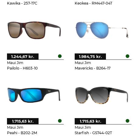
Kawika - 257-17C
Keokea - RM447-04T
1.244,67 kr.
1.984,75 kr.
Maui Jim
Maui Jim
Pailolo - H603-10
Mavericks - B264-17
1.715,63 kr.
1.715,63 kr.
Maui Jim
Maui Jim
Peahi - B202-2M
Starfish - GS744-02T