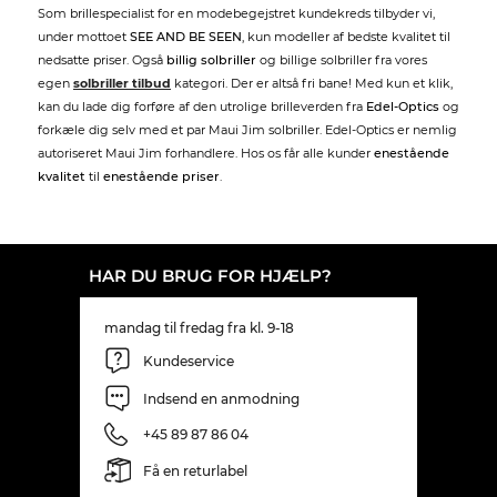
Som brillespecialist for en modebegejstret kundekreds tilbyder vi,
under mottoet
SEE AND BE SEEN
, kun modeller af bedste kvalitet til
nedsatte priser. Også
billig solbriller
og billige solbriller fra vores
egen
solbriller tilbud
kategori. Der er altså fri bane! Med kun et klik,
kan du lade dig forføre af den utrolige brilleverden fra
Edel-Optics
og
forkæle dig selv med et par Maui Jim solbriller. Edel-Optics er nemlig
autoriseret Maui Jim forhandlere. Hos os får alle kunder
enestående
kvalitet
til
enestående priser
.
HAR DU BRUG FOR HJÆLP?
mandag til fredag fra kl. 9-18
Kundeservice
Indsend en anmodning
+45 89 87 86 04
Få en returlabel