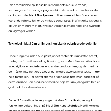
I den forbindelse spiller solbrillemarkedets aktuelle trends,
særprægede former og opsigtsvækkende farvekombinationer stort
set ingen rolle.
Maui Jim Eyewear
bliver snarere klassificeret som
værende retro solbriller og vintage sunglasses. Et af mærkets slogans
er: Det er mindre vigtigt, hvordan verden iagttager dig, end hvordan
du iagttager verden.
Teknologi - Maui Jim er limousinen blandt polariserede solbriller
Onde tunger vil uden tvivl påstå, at det materiale (kunststof, acetat,
metal, rustfrit stål, monel og titanium), som Maui Jim solbriller bliver
lavet af, ikke er anderledes end andre producenters, og dermed har
de måske ikke helt uret. Det er derimod glassenes kvalitet, som gør
hele forskellen. For hawaiianerne er den absolutte markedsleder på
dette område - en producent med de højeste krav, da ”godt” ikke er
godt nok for virksomheden.
Der er 7 forskellige belægninger på
Maui Jim silikatglas
og 9
forskellige belægninger på
Maui Jim kunststofglas
. Hertil kommer
en
overfladehærdning
og
antirefleks
på bagsiden af glassene, mens