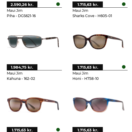
2.590,26 kr.
1.715,63 kr.
Maui Jim
Maui Jim
Piha - DGS621-16
Sharks Cove - H605-01
1.984,75 kr.
1.715,63 kr.
Maui Jim
Maui Jim
Kahuna - 162-02
Honi - H758-10
1.715,63 kr.
1.715,63 kr.