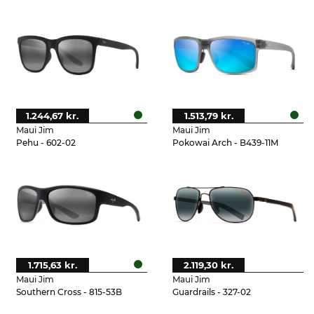
1.244,67 kr.
1.513,79 kr.
Maui Jim
Maui Jim
Pehu - 602-02
Pokowai Arch - B439-11M
1.715,63 kr.
2.119,30 kr.
Maui Jim
Maui Jim
Southern Cross - 815-53B
Guardrails - 327-02