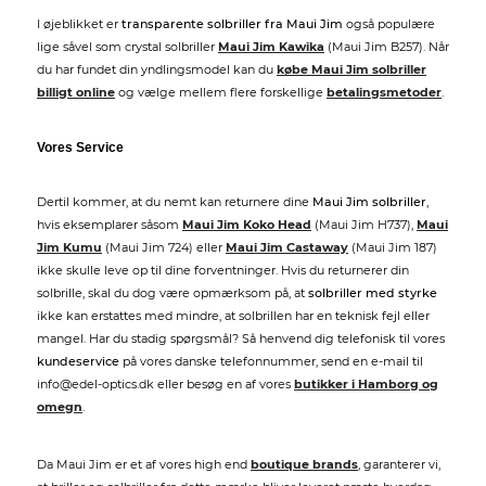
I øjeblikket er
transparente solbriller fra Maui Jim
også populære
lige såvel som crystal solbriller
Maui Jim Kawika
(Maui Jim B257). Når
du har fundet din yndlingsmodel kan du
købe Maui Jim solbriller
billigt online
og vælge mellem flere forskellige
betalingsmetoder
.
Vores Service
Dertil kommer, at du nemt kan returnere dine
Maui Jim solbriller
,
hvis eksemplarer såsom
Maui Jim Koko Head
(Maui Jim H737),
Maui
Jim Kumu
(Maui Jim 724) eller
Maui Jim Castaway
(Maui Jim 187)
ikke skulle leve op til dine forventninger. Hvis du returnerer din
solbrille, skal du dog være opmærksom på, at
solbriller med styrke
ikke kan erstattes med mindre, at solbrillen har en teknisk fejl eller
mangel. Har du stadig spørgsmål? Så henvend dig telefonisk til vores
kundeservice
på vores danske telefonnummer, send en e-mail til
info@edel-optics.dk eller besøg en af vores
butikker i Hamborg og
omegn
.
Da Maui Jim er et af vores high end
boutique brands
, garanterer vi,