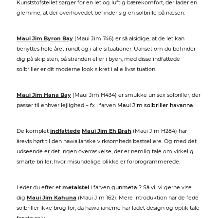
Kunststofstellet sørger for en let og luftig bærekomfort, der lader en
glemme, at der overhovedet befinder sig en solbrille på næsen.
Maui Jim Byron Bay
(Maui Jim 746) er så alsidige, at de let kan
benyttes hele året rundt og i alle situationer. Uanset om du befinder
dig på skipisten, på stranden eller i byen, med disse indfattede
solbriller er dit moderne look sikret i alle livssituation.
Maui Jim Hana Bay
(Maui Jim H434) er smukke unisex solbriller, der
passer til enhver lejlighed – fx i farven
Maui Jim solbriller havanna
.
De komplet
indfattede
Maui Jim Eh Brah
(Maui Jim H284) har i
årevis hørt til den hawaiianske virksomheds bestsellere. Og med det
udseende er det ingen overraskelse, der er nemlig tale om virkelig
smarte briller, hvor misundelige blikke er forprogrammerede.
Leder du efter et
metalstel
i farven
gunmetal
? Så vil vi gerne vise
dig
Maui Jim Kahuna
(Maui Jim 162). Mere introduktion har de fede
solbriller ikke brug for, da hawaiianerne har ladet design og optik tale