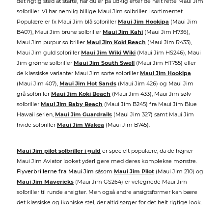
det rigtig sted at starte, når du er på udkig efter de helt rette Maui Jim
solbriller. Vi har nemlig billige Maui Jim solbriller i sortimentet.
Populære er fx Maui Jim blå solbriller
Maui Jim Hookipa
(Maui Jim
B407), Maui Jim brune solbriller
Maui Jim Kahi
(Maui Jim H736),
Maui Jim purpur solbriller
Maui Jim Koki Beach
(Maui Jim R433),
Maui Jim guld solbriller
Maui Jim Wiki Wiki
(Maui Jim HS246), Maui
Jim grønne solbriller
Maui Jim South Swell
(Maui Jim HT755) eller
de klassiske varianter Maui Jim sorte solbriller
Maui Jim Hookipa
(Maui Jim 407),
Maui Jim Hot Sands
(Maui Jim 426) og Maui Jim
grå solbriller
Maui Jim Koki Beach
(Maui Jim 433), Maui Jim sølv
solbriller
Maui Jim Baby Beach
(Maui Jim B245) fra Maui Jim Blue
Hawaii serien,
Maui Jim Guardrails
(Maui Jim 327) samt Maui Jim
hvide solbriller
Maui Jim Wakea
(Maui Jim B745).
Maui Jim pilot solbriller i guld
er specielt populære, da de højner
Maui Jim Aviator looket yderligere med deres komplekse mønstre.
Flyverbrillerne fra Maui Jim
såsom
Maui Jim Pilot
(Maui Jim 210) og
Maui Jim Mavericks
(Maui Jim GS264) er velegnede Maui Jim
solbriller til runde ansigter. Men også andre ansigtsformer kan bære
det klassiske og ikoniske stel, der altid sørger for det helt rigtige look.