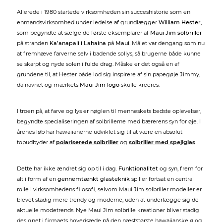
Allerede i 1980 startede virksomheden sin succeshistorie som en
enmandsvirksomhed under ledelse af grundlægger
William Hester
,
som begyndte at sælge de første eksemplarer af
Maui Jim solbriller
på stranden
Ka’anapali i Lahaina
på
Maui
. Målet var dengang som nu
at fremhæve farverne selv i badende sollys, så brugerne både kunne
se skarpt og nyde solen i fulde drag. Måske er det også en af
grundene til, at Hester både lod sig inspirere af sin papegøje Jimmy,
da navnet og mærkets
Maui Jim logo
skulle kreeres.
I troen på, at farve og lys er nøglen til menneskets bedste oplevelser,
begyndte specialiseringen af solbrillerne med bærerens syn for øje. I
årenes løb har hawaiianerne udviklet sig til at være en absolut
topudbyder af
polariserede solbriller
og
solbriller med spejlglas
.
Dette har ikke ændret sig op til i dag.
Funktionalitet
og syn, frem for
alt i form af en
gennemtænkt glasteknik
spiller fortsat en central
rolle i virksomhedens filosofi, selvom Maui Jim solbriller modeller er
blevet stadig mere trendy og moderne, uden at underlægge sig de
aktuelle modetrends. Nye Maui Jim solbrille kreationer bliver stadig
designet i firmaets hovedsæde på den næststørste hawaiianske ø og