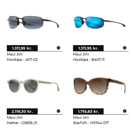
1.311,95 kr.
1.311,95 kr.
Maui Jim
Maui Jim
Hookipa - 407-02
Hookipa - B407-11
2.119,30 kr.
1.715,63 kr.
Maui Jim
Maui Jim
Hiehie - GS636-21
Starfish - HS744-01T