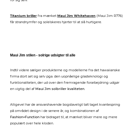
for sig selv.
Titanium briller
fra mærket
Maui Jim Whitehaven
(Maui Jim R776)
får strandnymfer og solelskeres hjerter til at slå hurtigere.
Maui Jim stilen - solrige udsigter til alle
Indtil videre sælger produkterne og modellerne fra det hawaiianske
firma stort set sig selv pga. den uopnåelige glasteknologi og
funktionaliteten, der ud over den fremragende forarbejdning udgør
en vigtig del af
Maui Jim solbriller kvaliteten
.
Alligevel har de ansvarshavende bogstaveligt talt taget kvantespring
på området design i de senere år, og kombinationen af
Fashion+Function
har bidraget til, at mærket bliver mere og mere
populært over hele kloden.