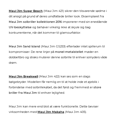
Maui Jim Sugar Beach
(Maui Jim 421) sikrer den tilsvarende sødme i
dit ansigt på grund af deres uindfattede briller look. Eksemplaret fra
Maui Jim solbriller kollektionen 2016
imponerer med sin enestående
UV-beskyttelse
og behøver virkelig ikke at skjule sig bag
konkurrenterne, når det kommer til glamourfaktor.
Maui Jim Sand Island
(Maui Jim GS253) efterlader intet spillerum til
kompromisser. De rene linjer på
monel-metalstellet
møder en
dobbeltbro og straks muterer denne solbrille til enhver solnyders våde
drøm.
Maui Jim Breakwall
(Maui Jim 422) kan ses som en slags
bølgebryder. Modellen får nemlig en til at holde inde et øjeblik i
forbindelse med solbrillekøbet, da det først og fremmest er
store
briller fra Maui Jim
til enhver lejlighed.
Maui Jim kan mere end blot at være funktionelle. Dette beviser
virksomheden med
Maui Jim Makaha
(Maui Jim 405).