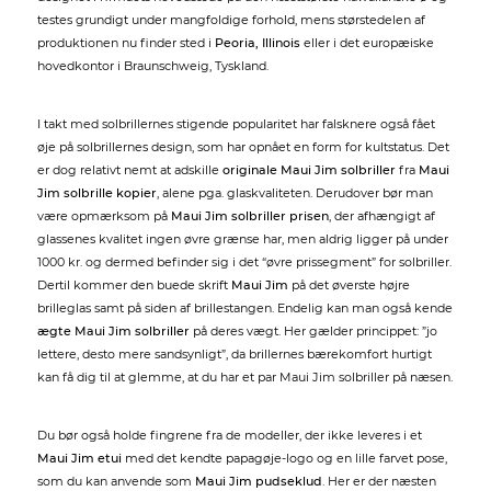
testes grundigt under mangfoldige forhold, mens størstedelen af
produktionen nu finder sted i
Peoria, Illinois
eller i det europæiske
hovedkontor i Braunschweig, Tyskland.
I takt med solbrillernes stigende popularitet har falsknere også fået
øje på solbrillernes design, som har opnået en form for kultstatus. Det
er dog relativt nemt at adskille
originale Maui Jim solbriller
fra
Maui
Jim solbrille kopier
, alene pga. glaskvaliteten. Derudover bør man
være opmærksom på
Maui Jim solbriller prisen
, der afhængigt af
glassenes kvalitet ingen øvre grænse har, men aldrig ligger på under
1000 kr. og dermed befinder sig i det “øvre prissegment” for solbriller.
Dertil kommer den buede skrift
Maui Jim
på det øverste højre
brilleglas samt på siden af brillestangen. Endelig kan man også kende
ægte Maui Jim solbriller
på deres vægt. Her gælder princippet: ”jo
lettere, desto mere sandsynligt”, da brillernes bærekomfort hurtigt
kan få dig til at glemme, at du har et par Maui Jim solbriller på næsen.
Du bør også holde fingrene fra de modeller, der ikke leveres i et
Maui Jim etui
med det kendte papagøje-logo og en lille farvet pose,
som du kan anvende som
Maui Jim pudseklud
. Her er der næsten