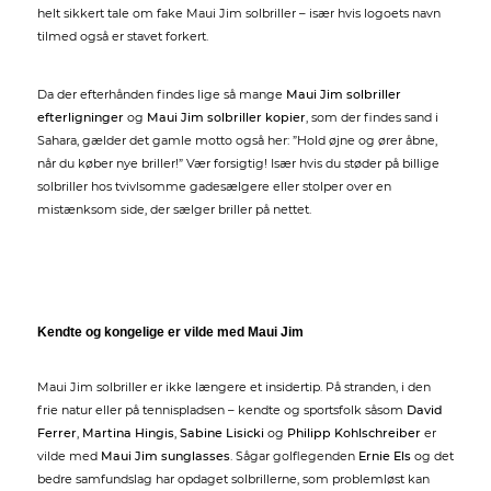
helt sikkert tale om fake Maui Jim solbriller – især hvis logoets navn
tilmed også er stavet forkert.
Da der efterhånden findes lige så mange
Maui Jim solbriller
efterligninger
og
Maui Jim solbriller kopier
, som der findes sand i
Sahara, gælder det gamle motto også her: ”Hold øjne og ører åbne,
når du køber nye briller!” Vær forsigtig! Især hvis du støder på billige
solbriller hos tvivlsomme gadesælgere eller stolper over en
mistænksom side, der sælger briller på nettet.
Kendte og kongelige er vilde med Maui Jim
Maui Jim solbriller er ikke længere et insidertip. På stranden, i den
frie natur eller på tennispladsen – kendte og sportsfolk såsom
David
Ferrer
,
Martina Hingis
,
Sabine Lisicki
og
Philipp Kohlschreiber
er
vilde med
Maui Jim sunglasses
. Sågar golflegenden
Ernie Els
og det
bedre samfundslag har opdaget solbrillerne, som problemløst kan