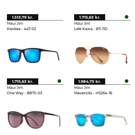
1.513,79 kr.
1.715,63 kr.
Maui Jim
Maui Jim
Keokea - 447-02
Lele Kawa - 811-11D
1.715,63 kr.
1.984,75 kr.
Maui Jim
Maui Jim
One Way - B875-03
Mavericks - HS264-16