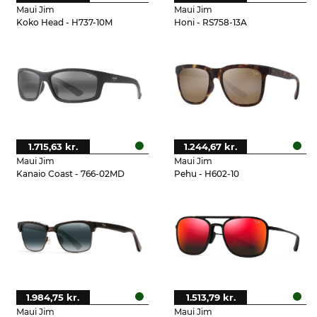
Maui Jim
Maui Jim
Koko Head - H737-10M
Honi - RS758-13A
1.715,63 kr.
1.244,67 kr.
Maui Jim
Maui Jim
Kanaio Coast - 766-02MD
Pehu - H602-10
1.984,75 kr.
1.513,79 kr.
Maui Jim
Maui Jim