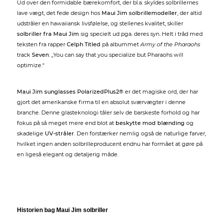
Ud over den formidable bærekomfort, der bl.a. skyldes solbrillernes
lave vægt, det fede design hos
Maui Jim solbrillemodeller
, der altid
udstråler en hawaiiansk livsfølelse, og stellenes kvalitet, skiller
solbriller fra Maui Jim
sig specielt ud pga. deres syn. Helt i tråd med
teksten fra rapper
Celph Titled
på albummet
Army of the Pharaohs
track
Seven
: „You can say that you specialize but Pharaohs will
optimize.“
Maui Jim sunglasses PolarizedPlus2®
er det magiske ord, der har
gjort det amerikanske firma til en absolut sværvægter i denne
branche. Denne glasteknologi tåler selv de barskeste forhold og har
fokus på så meget mere end blot at
beskytte mod blænding
og
skadelige
UV-stråler
. Den forstærker nemlig også de naturlige farver,
hvilket ingen anden solbrilleproducent endnu har formået at gøre på
en ligeså elegant og detaljerig måde.
Historien bag Maui Jim solbriller