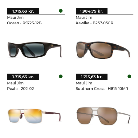
1.715,63 kr.
1.984,75 kr.
Maui Jim
Maui Jim
Ocean - RS723-12B
Kawika - B257-05CR
1.715,63 kr.
1.715,63 kr.
Maui Jim
Maui Jim
Peahi - 202-02
Southern Cross - H815-10MR