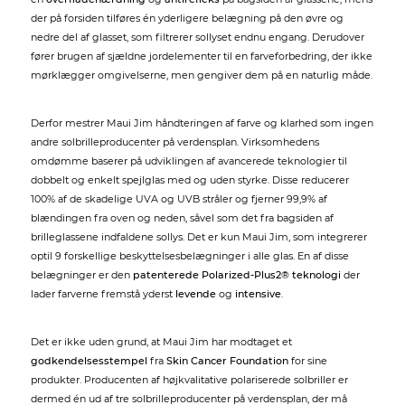
der på forsiden tilføres én yderligere belægning på den øvre og
nedre del af glasset, som filtrerer sollyset endnu engang. Derudover
fører brugen af sjældne jordelementer til en farveforbedring, der ikke
mørklægger omgivelserne, men gengiver dem på en naturlig måde.
Derfor mestrer Maui Jim håndteringen af farve og klarhed som ingen
andre solbrilleproducenter på verdensplan. Virksomhedens
omdømme baserer på udviklingen af avancerede teknologier til
dobbelt og enkelt spejlglas med og uden styrke. Disse reducerer
100% af de skadelige UVA og UVB stråler og fjerner 99,9% af
blændingen fra oven og neden, såvel som det fra bagsiden af
brilleglassene indfaldene sollys. Det er kun Maui Jim, som integrerer
optil 9 forskellige beskyttelsesbelægninger i alle glas. En af disse
belægninger er den
patenterede Polarized-Plus2® teknologi
der
lader farverne fremstå yderst
levende
og
intensive
.
Det er ikke uden grund, at Maui Jim har modtaget et
godkendelsesstempel
fra
Skin Cancer Foundation
for sine
produkter. Producenten af højkvalitative polariserede solbriller er
dermed én ud af tre solbrilleproducenter på verdensplan, der må