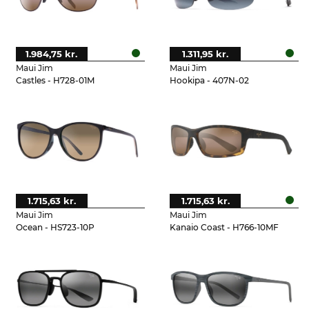
1.984,75 kr.
1.311,95 kr.
Maui Jim
Maui Jim
Castles - H728-01M
Hookipa - 407N-02
1.715,63 kr.
1.715,63 kr.
Maui Jim
Maui Jim
Ocean - HS723-10P
Kanaio Coast - H766-10MF