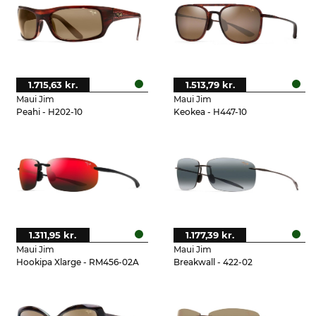
1.715,63 kr.
1.513,79 kr.
Maui Jim
Maui Jim
Peahi - H202-10
Keokea - H447-10
1.311,95 kr.
1.177,39 kr.
Maui Jim
Maui Jim
Hookipa Xlarge - RM456-02A
Breakwall - 422-02