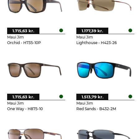
1.715,63 kr.
1.177,39 kr.
Maui Jim
Maui Jim
Orchid - H735-10P
Lighthouse - H423-26
1.715,63 kr.
1.513,79 kr.
Maui Jim
Maui Jim
One Way - H875-10
Red Sands - B432-2M