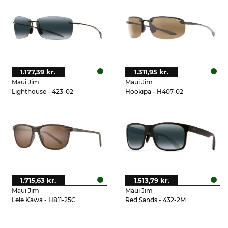
1.177,39 kr.
1.311,95 kr.
Maui Jim
Maui Jim
Lighthouse - 423-02
Hookipa - H407-02
1.715,63 kr.
1.513,79 kr.
Maui Jim
Maui Jim
Lele Kawa - H811-25C
Red Sands - 432-2M