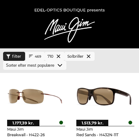
filter
710
Solbriller
469
1.177,39 kr.
1.513,79 kr.
Maui Jim
Maui Jim
Breakwall - H422-26
Red Sands - H432N-11T