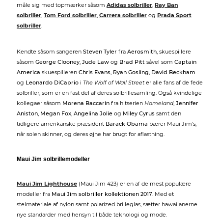
måle sig med topmærker såsom
Adidas solbriller
,
Ray Ban
solbriller
,
Tom Ford solbriller
,
Carrera solbriller
og
Prada Sport
solbriller
.
Kendte såsom sangeren
Steven Tyler
fra
Aerosmith
, skuespillere
såsom
George Clooney
,
Jude Law
og
Brad Pitt
såvel som
Captain
America
skuespilleren
Chris Evans
,
Ryan Gosling
,
David Beckham
og
Leonardo DiCaprio
i
The Wolf of Wall Street
er alle fans af de fede
solbriller, som er en fast del af deres solbrillesamling. Også kvindelige
kollegaer såsom
Morena Baccarin
fra hitserien
Homeland
,
Jennifer
Aniston
,
Megan Fox
,
Angelina Jolie
og
Miley Cyrus
samt den
tidligere amerikanske præsident
Barack Obama
bærer Maui Jim’s,
når solen skinner, og deres øjne har brugt for aflastning.
Maui Jim solbrillemodeller
Maui Jim Lighthouse
(Maui Jim 423) er en af de mest populære
modeller fra
Maui Jim solbriller kollektionen 2017
. Med et
stelmateriale af nylon samt polarized brilleglas, sætter hawaiianerne
nye standarder med hensyn til både teknologi og mode.