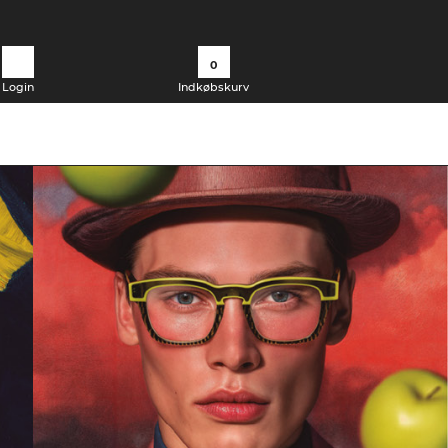
0
Login
Indkøbskurv