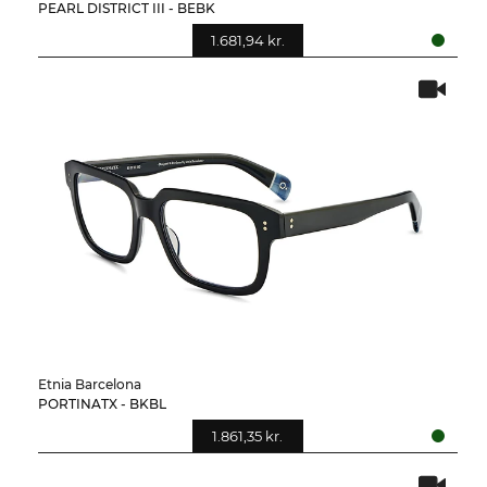
PEARL DISTRICT III - BEBK
1.681,94 kr.
Etnia Barcelona
PORTINATX - BKBL
1.861,35 kr.