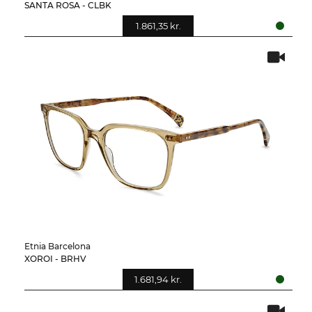
SANTA ROSA - CLBK
1.861,35 kr.
Etnia Barcelona
XOROI - BRHV
1.681,94 kr.