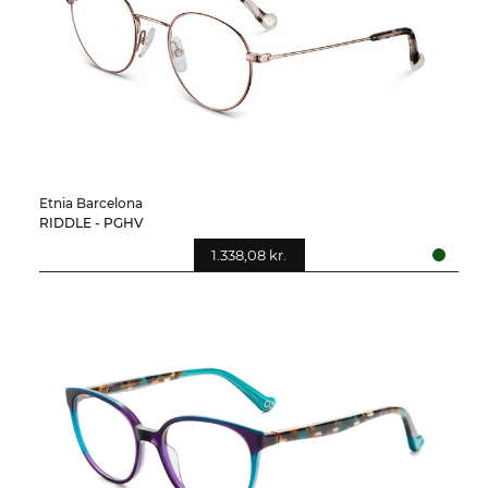
Etnia Barcelona
RIDDLE - PGHV
1.338,08 kr.