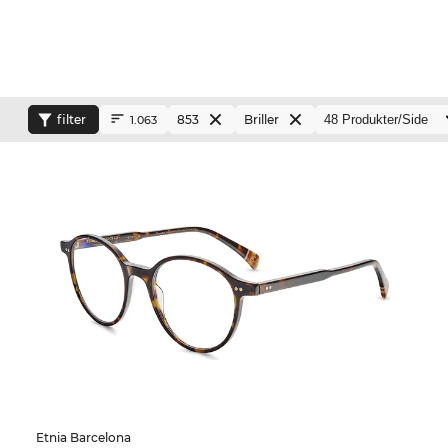
filter
853
Briller
1.063
Etnia Barcelona