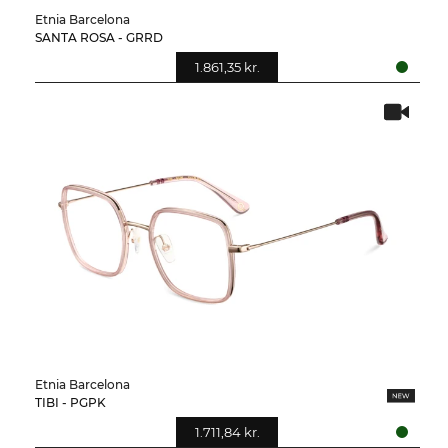
Etnia Barcelona
SANTA ROSA - GRRD
1.861,35 kr.
Etnia Barcelona
TIBI - PGPK
1.711,84 kr.