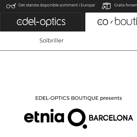
Det største disponible sortiment i Europa!
Gratis forse
Solbriller