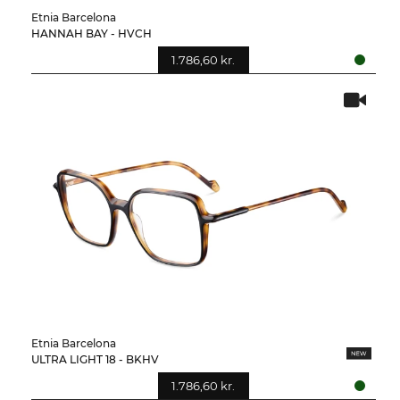
Etnia Barcelona
HANNAH BAY - HVCH
1.786,60 kr.
Etnia Barcelona
ULTRA LIGHT 18 - BKHV
1.786,60 kr.