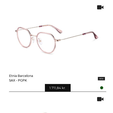
Etnia Barcelona
SAX - PGPK
1.711,84 kr.