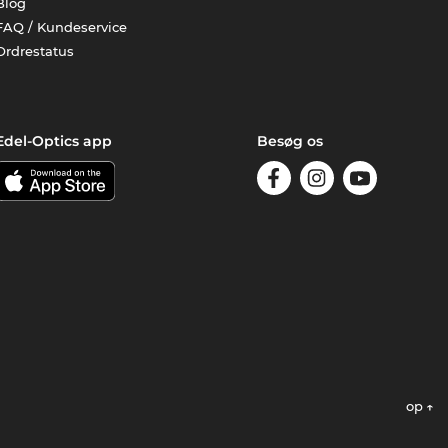
Blog
FAQ / Kundeservice
Ordrestatus
Edel-Optics app
Besøg os
op