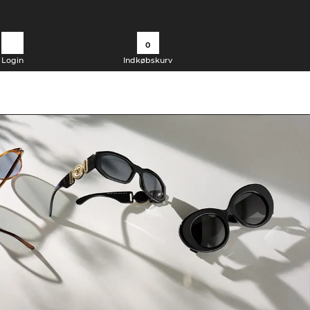
0
Login
Indkøbskurv