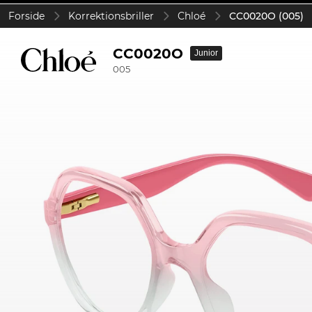
Forside
Korrektionsbriller
Chloé
CC0020O (005)
CC0020O
Junior
005