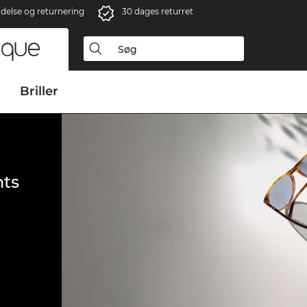
ndelse og returnering
30 dages returret
Briller
ts