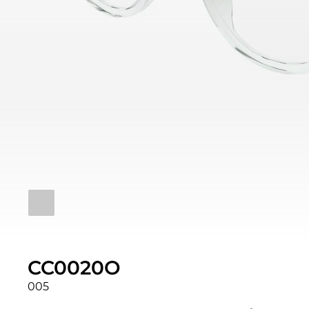
CC0020O
005