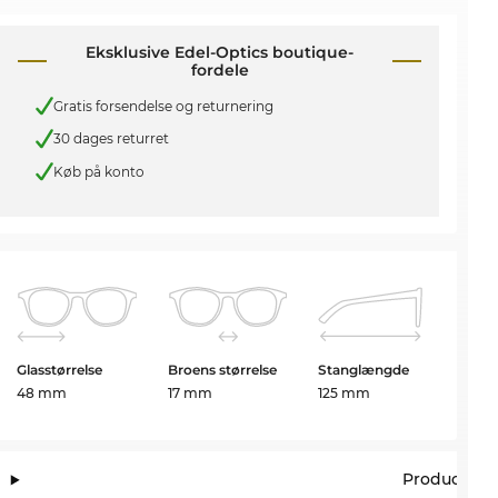
Eksklusive Edel-Optics boutique-
fordele
Gratis forsendelse og returnering
30 dages returret
Køb på konto
Glasstørrelse
Broens størrelse
Stanglængde
48 mm
17 mm
125 mm
Producento