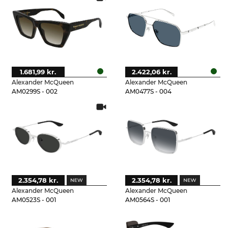
1.681,99 kr.
2.422,06 kr.
Alexander McQueen
Alexander McQueen
AM0299S - 002
AM0477S - 004
2.354,78 kr.
2.354,78 kr.
Alexander McQueen
Alexander McQueen
AM0523S - 001
AM0564S - 001