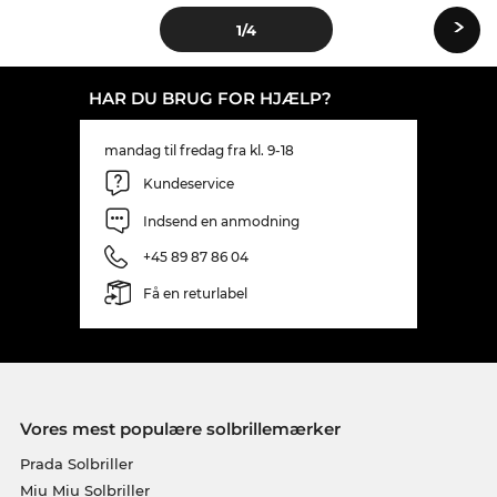
›
1
/4
HAR DU BRUG FOR HJÆLP?
mandag til fredag fra kl. 9-18
Kundeservice
Indsend en anmodning
+45 89 87 86 04
Få en returlabel
Vores mest populære solbrillemærker
Prada Solbriller
Miu Miu Solbriller