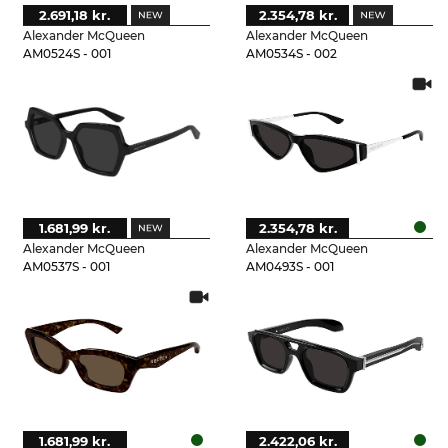
2.691,18 kr.
2.354,78 kr.
Alexander McQueen
Alexander McQueen
AM0524S - 001
AM0534S - 002
1.681,99 kr.
2.354,78 kr.
Alexander McQueen
Alexander McQueen
AM0537S - 001
AM0493S - 001
1.681,99 kr.
2.422,06 kr.