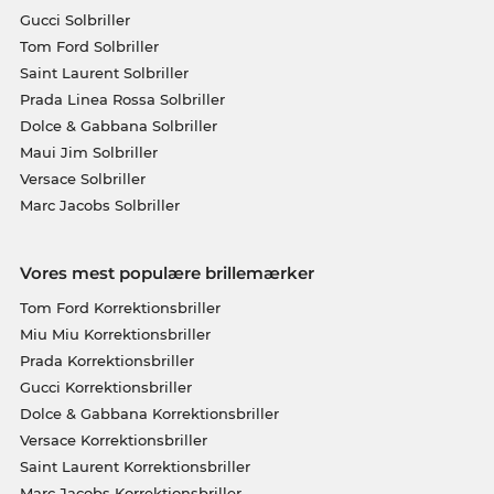
Gucci Solbriller
Tom Ford Solbriller
Saint Laurent Solbriller
Prada Linea Rossa Solbriller
Dolce & Gabbana Solbriller
Maui Jim Solbriller
Versace Solbriller
Marc Jacobs Solbriller
Vores mest populære brillemærker
Tom Ford Korrektionsbriller
Miu Miu Korrektionsbriller
Prada Korrektionsbriller
Gucci Korrektionsbriller
Dolce & Gabbana Korrektionsbriller
Versace Korrektionsbriller
Saint Laurent Korrektionsbriller
Marc Jacobs Korrektionsbriller