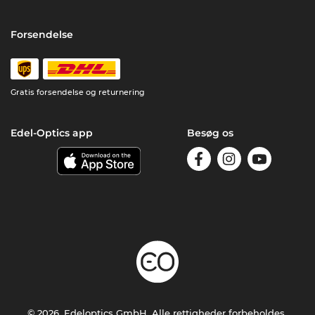
Forsendelse
Gratis forsendelse og returnering
Edel-Optics app
Besøg os
© 2026, Edeloptics GmbH. Alle rettigheder forbeholdes.