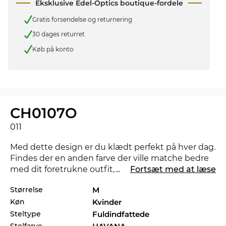
Eksklusive Edel-Optics boutique-fordele
Gratis forsendelse og returnering
30 dages returret
Køb på konto
CH0107O
011
Med dette design er du klædt perfekt på hver dag.
Findes der en anden farve der ville matche bedre
med dit foretrukne outfit, så tjek også de andre
...
Fortsæt med at læse
styles af CH0107O i vores sortiment fra 2023, og
Størrelse
M
2024 fra
Chloé
.
Køn
Kvinder
Brillestellet er særligt designet til
powerkvinder
.
Steltype
Fuldindfattede
Yndefuldt design og et stærkt udtryk kombineres
Stelfarve