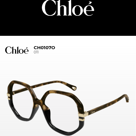
CH0107O
011