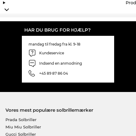
Prod
HAR DU BRUG FOR HJÆLP?
mandag til fredag fra kl. 9-18
Kundeservice
Indsend en anmodning
+45 89 87 86 04
Vores mest populære solbrillemærker
Prada Solbriller
Miu Miu Solbriller
Gucci Solbriller