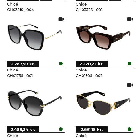
Chloé
Chloé
CH0321S - 004
CH0332S - 001
2.287,50 kr.
2.220,22 kr.
Chloé
Chloé
CH0173S - 001
CH0190S - 002
2.489,34 kr.
2.691,18 kr.
Chloé
Chloé