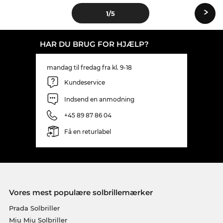
›
1
/5
HAR DU BRUG FOR HJÆLP?
mandag til fredag fra kl. 9-18
Kundeservice
Indsend en anmodning
+45 89 87 86 04
Få en returlabel
Vores mest populære solbrillemærker
Prada Solbriller
Miu Miu Solbriller