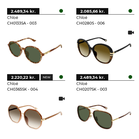
2.489,34 kr.
2.085,66 kr.
Chloé
Chloé
CH0133SA - 003
CH0280S - 006
2.220,22 kr.
2.489,34 kr.
Chloé
Chloé
CH0365SK - 004
CH0207SK - 003