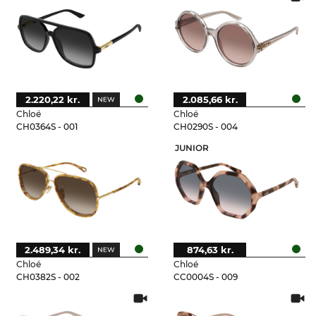
2.220,22 kr.
2.085,66 kr.
Chloé
Chloé
CH0364S - 001
CH0290S - 004
JUNIOR
2.489,34 kr.
874,63 kr.
Chloé
Chloé
CH0382S - 002
CC0004S - 009