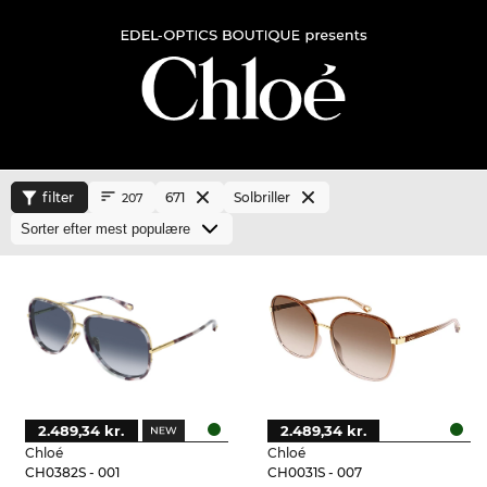
filter
671
Solbriller
207
2.489,34 kr.
2.489,34 kr.
Chloé
Chloé
CH0382S - 001
CH0031S - 007