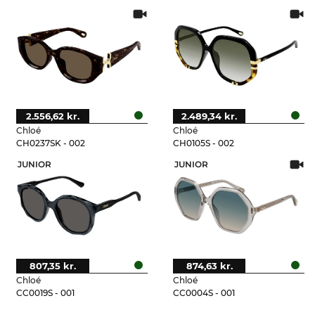
2.556,62 kr.
2.489,34 kr.
Chloé
Chloé
CH0237SK - 002
CH0105S - 002
JUNIOR
JUNIOR
807,35 kr.
874,63 kr.
Chloé
Chloé
CC0019S - 001
CC0004S - 001