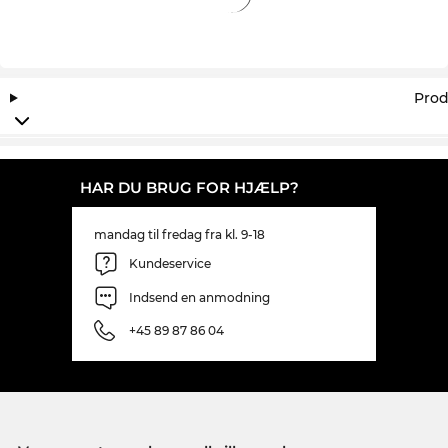
Prod
HAR DU BRUG FOR HJÆLP?
mandag til fredag fra kl. 9-18
Kundeservice
Indsend en anmodning
+45 89 87 86 04