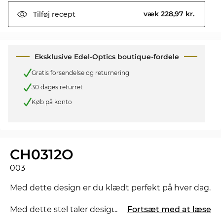
væk 228,97 kr.
Tilføj
recept
Eksklusive Edel-Optics boutique-fordele
Gratis forsendelse og returnering
30 dages returret
Køb på konto
CH0312O
003
Med dette design er du klædt perfekt på hver dag.
Med dette stel taler designerne særligt til
...
Fortsæt med at læse
kvinder
som føler sig hjemme i verdens storbyer. Mr. Right