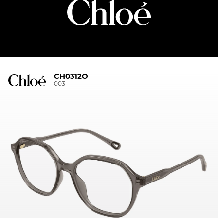
CH0312O
003