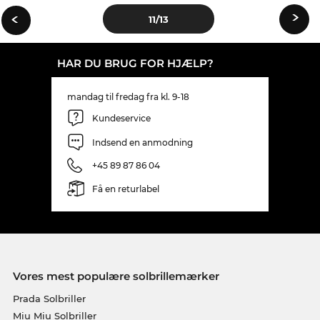
›
‹
11
/13
HAR DU BRUG FOR HJÆLP?
mandag til fredag fra kl. 9-18
Kundeservice
Indsend en anmodning
+45 89 87 86 04
Få en returlabel
Vores mest populære solbrillemærker
Prada Solbriller
Miu Miu Solbriller