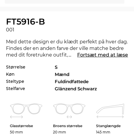
FT5916-B
001
Med dette design er du klædt perfekt på hver dag.
Findes der en anden farve der ville matche bedre
med dit foretrukne outfit, så tjek også de andre
...
Fortsæt med at læse
styles af FT5916-B i vores sortiment fra 2023, og
Størrelse
S
2024 fra
Tom Ford
.
Køn
Mænd
Ligetil og stærk i materialer og udførelse:
Denne
Steltype
Fuldindfattede
herrebrille
står for stilfuldt design og
Stelfarve
Glänzend Schwarz
selvbevidsthed. Den
kvadratiske form
giver runde
ansigter et mere markant udtryk. Formen sætter
digog dit udseende i fokus.
Plast
stel, som disse,
kombinerer holdbarhed med komfort. FT5916-B
sidder meget behageligt på både næsen og
Glasstørrelse
Broens størrelse
Stanglængde
ørerne.
50 mm
20 mm
145 mm