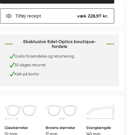
Tilføj
recept
væk 228,97 kr.
Eksklusive Edel-Optics boutique-
fordele
Gratis forsendelse og returnering
30 dages returret
Køb på konto
Glasstørrelse
Broens størrelse
Stanglængde
52 mm
17 mm
145 mm