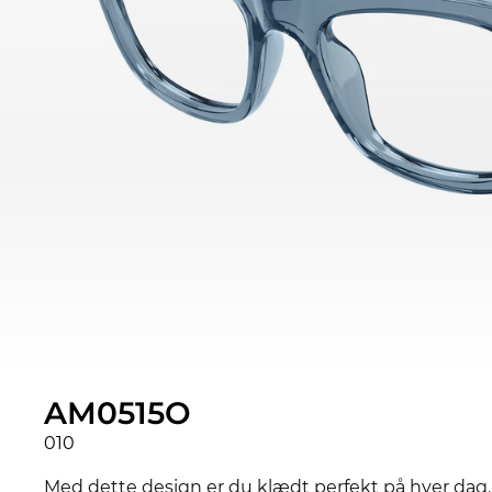
AM0515O
010
Med dette design er du klædt perfekt på hver dag.