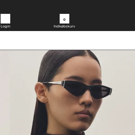
0
Login
Indkøbskurv