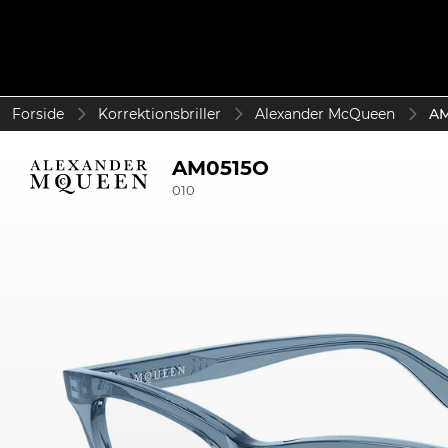
Forside
Korrektionsbriller
Alexander McQueen
AM
AM0515O
010