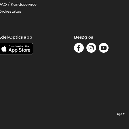
FAQ / Kundeservice
Ordrestatus
Edel-Optics app
Besøg os
op