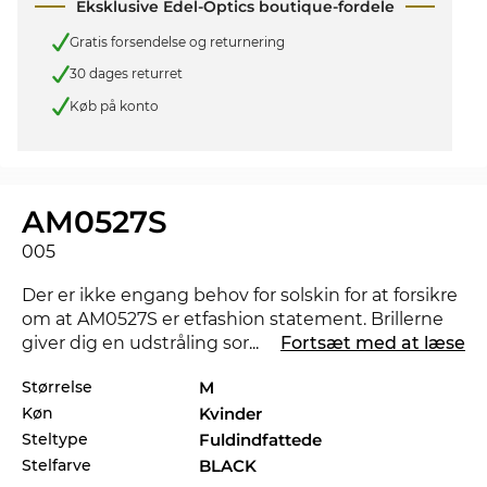
Eksklusive Edel-Optics boutique-fordele
Gratis forsendelse og returnering
30 dages returret
Køb på konto
AM0527S
005
Der er ikke engang behov for solskin for at forsikre
om at AM0527S er etfashion statement. Brillerne
giver dig en udstråling som kan gøre at nat bliver
...
Fortsæt med at læse
til dag. Findes der en anden farve der ville matche
Størrelse
M
bedre med dit foretrukne outfit, så tjek også de
Køn
Kvinder
andre styles af AM0527S i vores sortiment fra 2024,
og 2025 fra
Alexander McQueen
.
Steltype
Fuldindfattede
Stelfarve
BLACK
Brillestellet er særligt designet til
powerkvinder
.