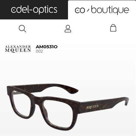
0
AM0531O
002