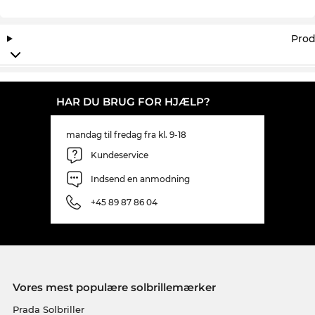
Prod
HAR DU BRUG FOR HJÆLP?
mandag til fredag fra kl. 9-18
Kundeservice
Indsend en anmodning
+45 89 87 86 04
Vores mest populære solbrillemærker
Prada Solbriller