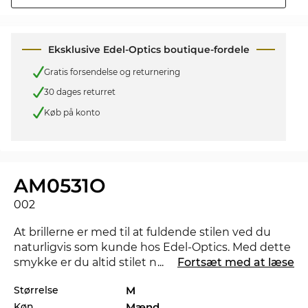
Eksklusive Edel-Optics boutique-fordele
Gratis forsendelse og returnering
30 dages returret
Køb på konto
AM0531O
002
At brillerne er med til at fuldende stilen ved du
naturligvis som kunde hos Edel-Optics. Med dette
smykke er du altid stilet når du er undervejs og
...
Fortsæt med at læse
overbeviser på kontoret såvel som i fritiden. Findes
Størrelse
M
der en anden farve der ville matche bedre med dit
Køn
Mænd
foretrukne outfit, så tjek også de andre styles af