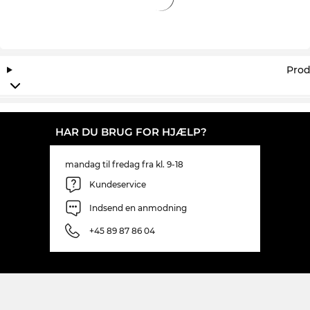
Prod
HAR DU BRUG FOR HJÆLP?
mandag til fredag fra kl. 9-18
Kundeservice
Indsend en anmodning
+45 89 87 86 04