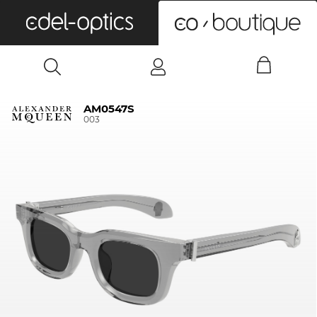
0
AM0547S
003