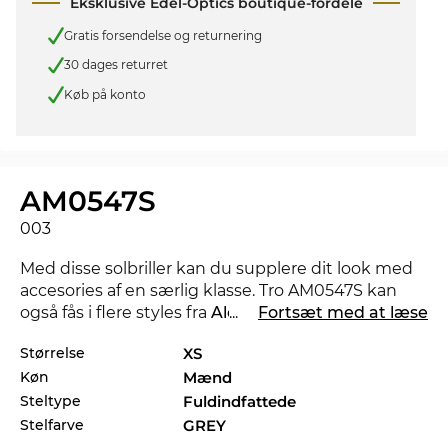
Eksklusive Edel-Optics boutique-fordele
Gratis forsendelse og returnering
30 dages returret
Køb på konto
AM0547S
003
Med disse solbriller kan du supplere dit look med
accesories af en særlig klasse. Tro AM0547S kan
også fås i flere styles fra
Alexander McQueen
...
Fortsæt med at læse
kollektionerne 2025 og 2026 i Edel-Optics
Størrelse
XS
onlineshop.
Køn
Mænd
Ligetil og stærk i materialer og udførelse:
Denne
Steltype
Fuldindfattede
herrebrille
står for stilfuldt design og
Stelfarve
GREY
selvbevidsthed. Funktionelt er du selvfølgelig også