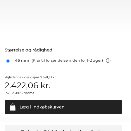
Størrelse og rådighed
46 mm
(Klar til forsendelse inden for 1-2 uger)
2.691,18 kr.
Vejledende udsalgspris
2.422,06
kr.
inkl. 25.00% moms
Læg i
indkøbskurven