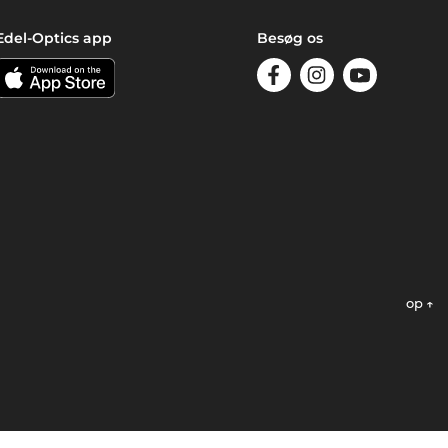
Edel-Optics app
Besøg os
op