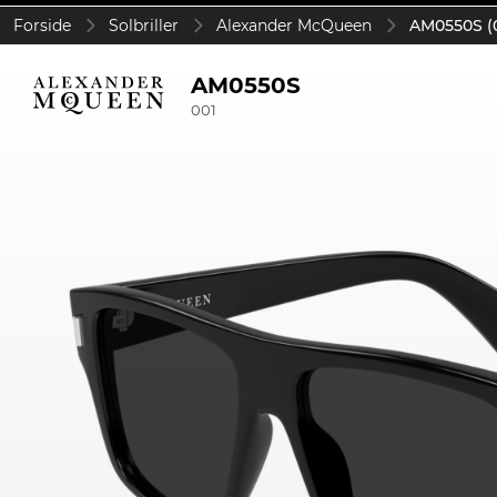
Forside
Solbriller
Alexander McQueen
AM0550S (
AM0550S
001