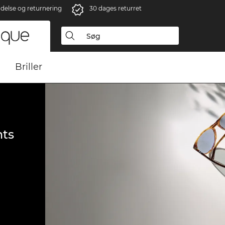
ndelse og returnering
30 dages returret
Briller
ts