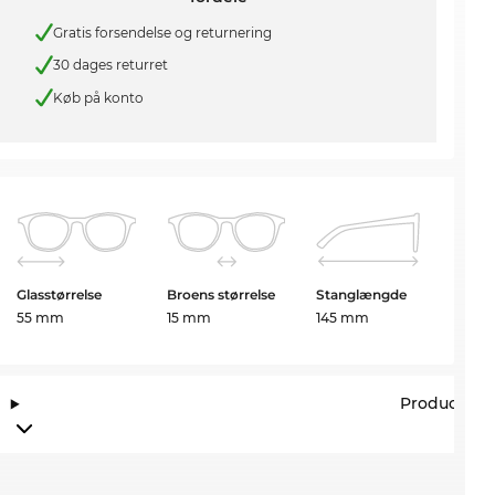
Gratis forsendelse og returnering
30 dages returret
Køb på konto
Glasstørrelse
Broens størrelse
Stanglængde
55 mm
15 mm
145 mm
Producento