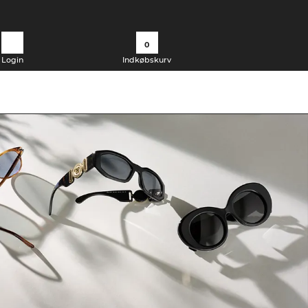
0
Login
Indkøbskurv