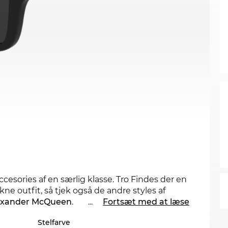
cesories af en særlig klasse. Tro Findes der en
ne outfit, så tjek også de andre styles af
exander McQueen
.
...
Fortsæt med at læse
Stelfarve
rene linjer mødes Newsschool og Cool med en