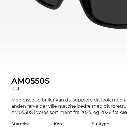
AM0550S
001
Med disse solbriller kan du supplere dit look med ac
anden farve der ville matche bedre med dit foretruk
AM0550S i vores sortiment fra 2025, og 2026 fra
Al
Størrelse
Køn
Steltype
Stellet er specielt designet til
til mænd
. Med dets 