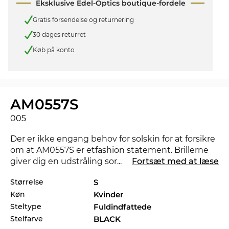
Eksklusive Edel-Optics boutique-fordele
Gratis forsendelse og returnering
30 dages returret
Køb på konto
AM0557S
005
Der er ikke engang behov for solskin for at forsikre
om at AM0557S er etfashion statement. Brillerne
giver dig en udstråling som kan gøre at nat bliver
...
Fortsæt med at læse
til dag. AM0557S kan også fås i flere styles fra
Størrelse
S
Alexander McQueen
kollektionerne 2025 og 2026 i
Køn
Kvinder
Edel-Optics onlineshop.
Steltype
Fuldindfattede
Med dette stel taler designerne særligt til
kvinder
Stelfarve
BLACK
som føler sig hjemme i verdens storbyer. Mr. Right