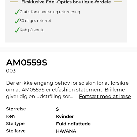
Eksklusive Edel-Optics boutique-fordele
Gratis forsendelse og returnering
30 dages returret
Køb på konto
AM0559S
003
Der er ikke engang behov for solskin for at forsikre
om at AM0559S er etfashion statement. Brillerne
giver dig en udstråling som kan gøre at nat bliver
...
Fortsæt med at læse
til dag. AM0559S kan også fås i flere styles fra
Størrelse
S
Alexander McQueen
kollektionerne 2025 og 2026 i
Køn
Kvinder
Edel-Optics onlineshop.
Steltype
Fuldindfattede
Brillestellet er særligt designet til
powerkvinder
.
Stelfarve
HAVANA
Yndefuldt design og et stærkt udtryk kombineres