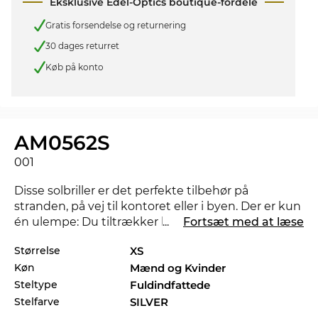
Eksklusive Edel-Optics boutique-fordele
Gratis forsendelse og returnering
30 dages returret
Køb på konto
AM0562S
001
Disse solbriller er det perfekte tilbehør på
stranden, på vej til kontoret eller i byen. Der er kun
én ulempe: Du tiltrækker helt sikkert et par
...
Fortsæt med at læse
misundelige blikke. Findes der en anden farve der
Størrelse
XS
ville matche bedre med dit foretrukne outfit, så
Køn
Mænd og Kvinder
tjek også de andre styles af AM0562S i vores
sortiment fra 2025, og 2026 fra
Alexander
Steltype
Fuldindfattede
McQueen
.
Stelfarve
SILVER