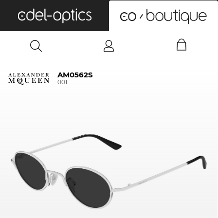
0
AM0562S
001