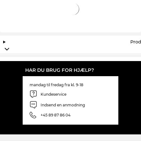
Prod
HAR DU BRUG FOR HJÆLP?
mandag til fredag fra kl. 9-18
Kundeservice
Indsend en anmodning
+45 89 87 86 04