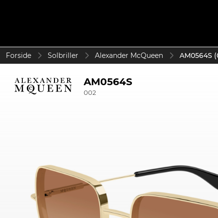
Forside
Solbriller
Alexander McQueen
AM0564S (
AM0564S
002