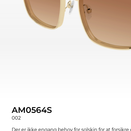
AM0564S
002
Der er ikke engang behov for solskin for at forsik