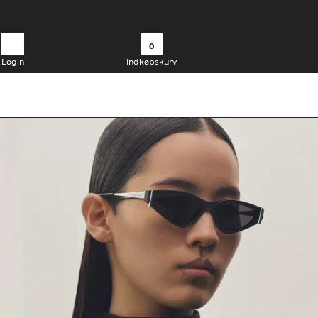
0
Login
Indkøbskurv