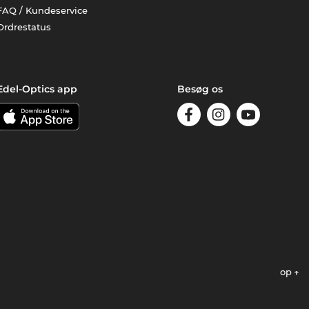
FAQ / Kundeservice
Ordrestatus
Edel-Optics app
Besøg os
op