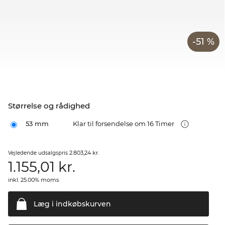
-51 %
Størrelse og rådighed
53 mm
Klar til forsendelse om 16 Timer
2.803,24 kr.
Vejledende udsalgspris
1.155,01
kr.
inkl. 25.00% moms
Læg i
indkøbskurven