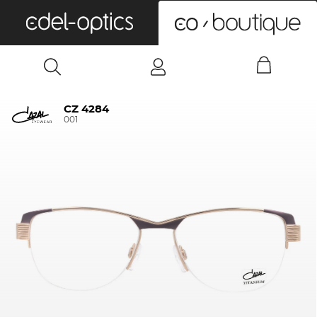
0
CZ 4284
001