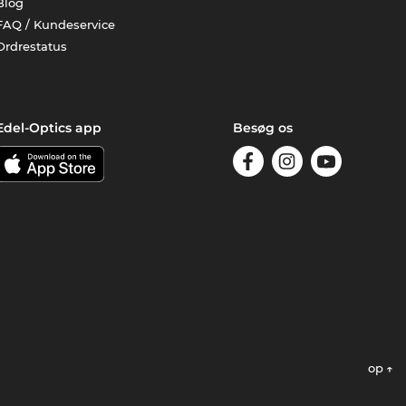
Blog
FAQ / Kundeservice
Ordrestatus
Edel-Optics app
Besøg os
op