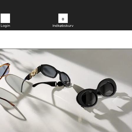
0
Login
Indkøbskurv