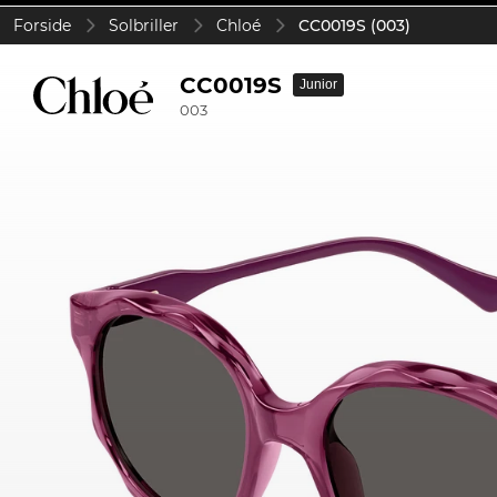
Forside
Solbriller
Chloé
CC0019S (003)
CC0019S
Junior
003