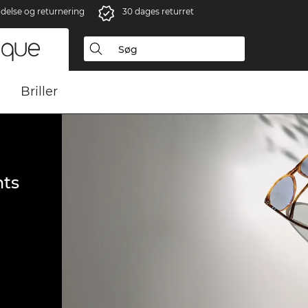
ndelse og returnering
30 dages returret
Briller
ts