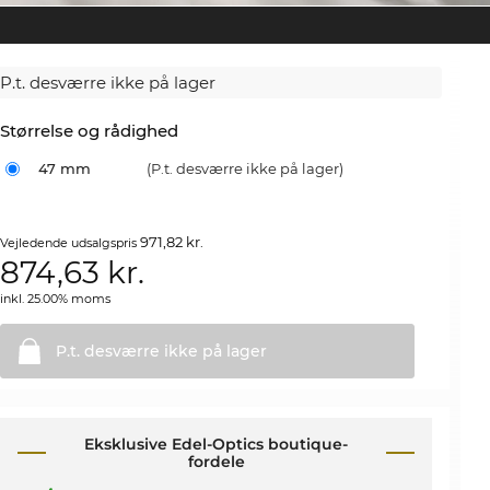
P.t. desværre ikke på lager
Størrelse og rådighed
47 mm
(P.t. desværre ikke på lager)
971,82 kr.
Vejledende udsalgspris
874,63
kr.
inkl. 25.00% moms
P.t. desværre ikke på
lager
Eksklusive Edel-Optics boutique-
fordele