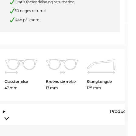
Gratis forsendelse og returnering
30 dages returret
Køb på konto
Glasstørrelse
Broens størrelse
Stanglængde
47 mm
17 mm
125 mm
Producento