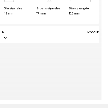
Glasstørrelse
Broens størrelse
Stanglængde
48 mm
17 mm
125 mm
Producento