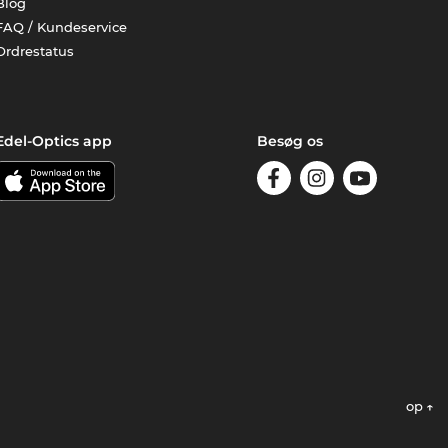
Blog
FAQ / Kundeservice
Ordrestatus
Edel-Optics app
Besøg os
op