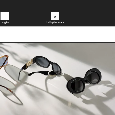
0
Login
Indkøbskurv