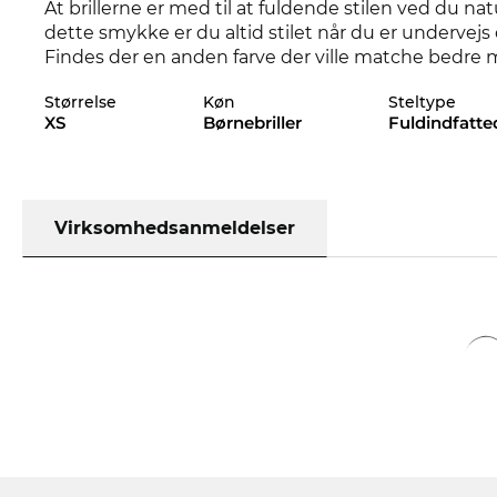
At brillerne er med til at fuldende stilen ved du n
dette smykke er du altid stilet når du er undervejs 
Findes der en anden farve der ville matche bedre m
styles af CC0020O i vores sortiment fra 2023, og 20
Størrelse
Køn
Steltype
XS
Børnebriller
Fuldindfatte
Selv børnebriller skal passe særligt til den der bæ
robuste design og gennem en stil som får børneøjne 
til
kantede ansigtstræk
. Hårde konturer bliverblød
stel, som disse, kombinerer holdbarhed med komf
både næsen og ørerne.
Virksomhedsanmeldelser
På ingen tid er dine briller færdige og på vej hjem t
priser. Så billigt kan du ikke engang finde CC0020