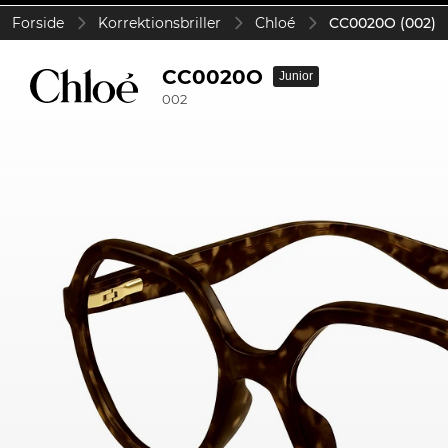
Forside
Korrektionsbriller
Chloé
CC0020O (002)
CC0020O
Junior
002