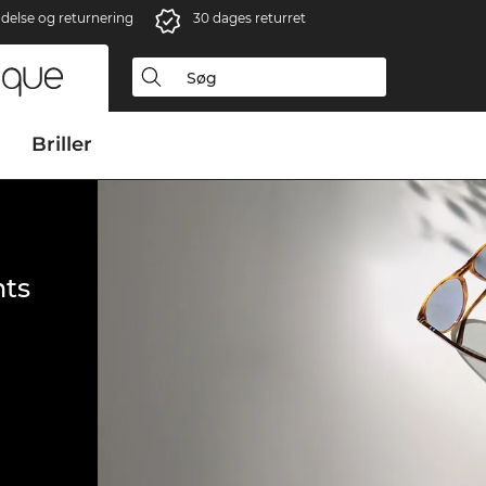
ndelse og returnering
30 dages returret
Briller
ts