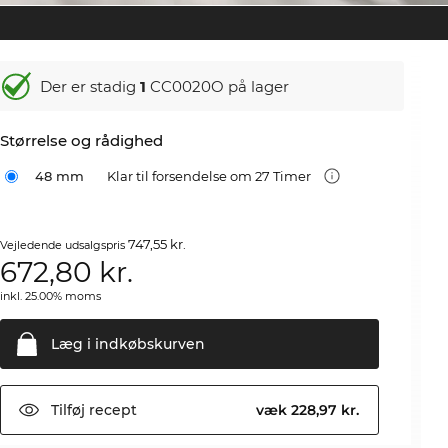
Der er stadig
1
CC0020O på lager
Størrelse og rådighed
48 mm
Klar til forsendelse om 27 Timer
747,55 kr.
Vejledende udsalgspris
672,80
kr.
inkl. 25.00% moms
Læg i
indkøbskurven
Tilføj
recept
væk 228,97 kr.