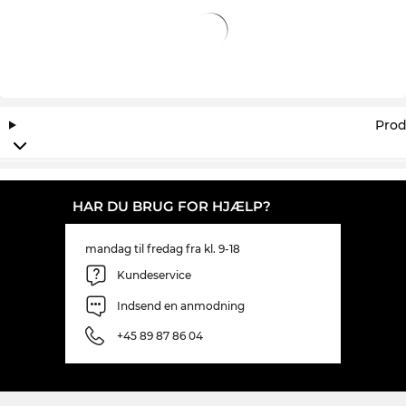
lave priser. Så billigt kan du ikke engang finde
CC0023O på udsalg.
Prod
HAR DU BRUG FOR HJÆLP?
mandag til fredag fra kl. 9-18
Kundeservice
Indsend en anmodning
+45 89 87 86 04