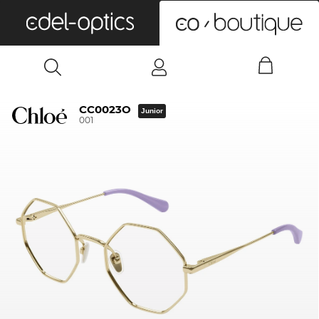
0
CC0023O
Junior
001