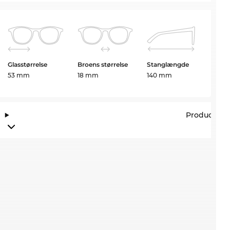
Glasstørrelse
Broens størrelse
Stanglængde
53 mm
18 mm
140 mm
Producento