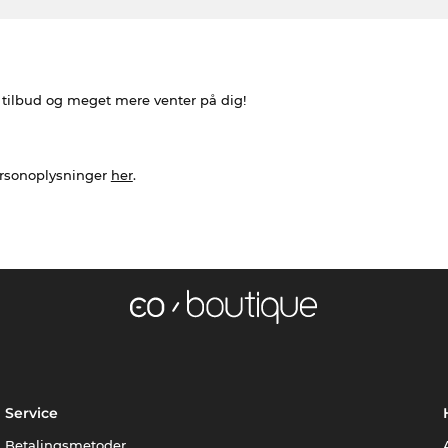
e tilbud og meget mere venter på dig!
ersonoplysninger
her
.
Service
Betalingsmetoder