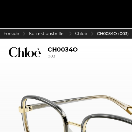
Forside
Korrektionsbriller
Chloé
CH0034O (003)
CH0034O
003