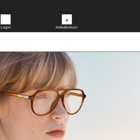
0
Login
Indkøbskurv