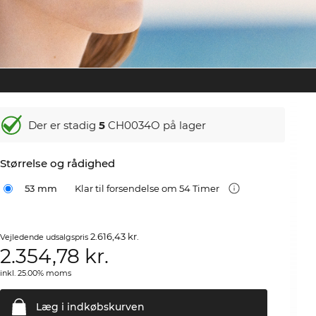
Der er stadig
5
CH0034O på lager
Størrelse og rådighed
53 mm
Klar til forsendelse om 54 Timer
2.616,43 kr.
Vejledende udsalgspris
2.354,78
kr.
inkl. 25.00% moms
Læg i
indkøbskurven