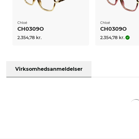
i andre onlinebutikker bliver kaldt udsalg, er hos o
Chloé
Chloé
CH0309O
CH0309O
2.354,78 kr.
2.354,78 kr.
Virksomhedsanmeldelser