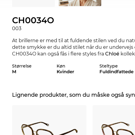
CH0034O
003
At brillerne er med til at fuldende stilen ved du n
dette smykke er du altid stilet når du er undervejs 
CH0034O kan også fås i flere styles fra
Chloé
kollek
onlineshop.
Størrelse
Køn
Steltype
M
Kvinder
Fuldindfattede
Brillestellet er særligt designet til
powerkvinder
. Y
kombineres til klassisk chic. Det kantede
kvadratis
vis ligefremhed i
Plast
er et meget let og fleksibelt
høj gradaf komfort.
Lignende produkter, som du måske også syn
Modellen er på lager. Hvis du bestiller nu med eks
garantereleveringstidspunktet. Ved at klikke på 
fra vores lager direktetil operationsbordet hos vor
værdier i dit nye brillestel. Sådan får du hurtigt de
Optics er et paradis for tilbudsjægere, får du også 