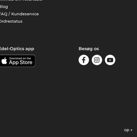
Blog
FAQ / Kundeservice
Ordrestatus
Edel-Optics app
Besøg os
op