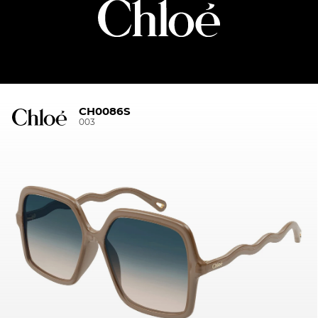
CH0086S
003