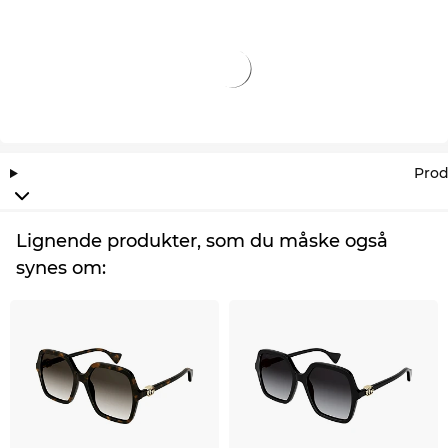
utroligt lav pris. Hvad der i andre onlinebutikker
bliver kaldt udsalg, er hos os en konstant tilstand
all-day-everyday.
Prod
Lignende produkter, som du måske også
synes om: