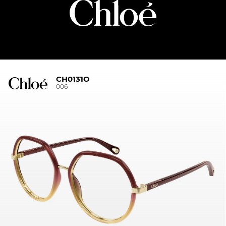
CH0131O
006