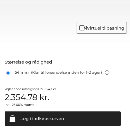
Virtuel tilpasning
Størrelse og rådighed
54 mm
(Klar til forsendelse inden for 1-2 uger)
2.616,43 kr.
Vejledende udsalgspris
2.354,78
kr.
inkl. 25.00% moms
Læg i
indkøbskurven