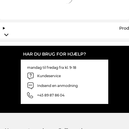
Prod
HAR DU BRUG FOR HJÆLP?
mandag til fredag fra kl. 9-18
Kundeservice
Indsend en anmodning
+45 89 87 86 04