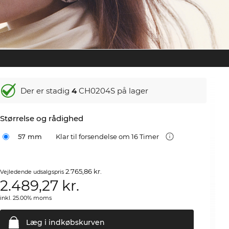
Der er stadig
4
CH0204S på lager
Størrelse og rådighed
57 mm
Klar til forsendelse om 16 Timer
2.765,86 kr.
Vejledende udsalgspris
2.489,27
kr.
inkl. 25.00% moms
Læg i
indkøbskurven