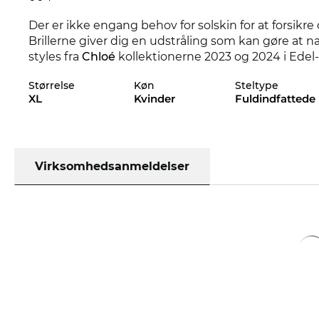
Der er ikke engang behov for solskin for at forsik
Brillerne giver dig en udstråling som kan gøre at nat
styles fra
Chloé
kollektionerne 2023 og 2024 i Edel
Størrelse
Køn
Steltype
Brillestellet er særligt designet til
powerkvinder
. Y
XL
Kvinder
Fuldindfattede
kombineres til klassisk chic.
Plast
stel, som disse,
CH0204S sidder meget behageligt på både næsen og
på den sikre side. Med 100%
UV-beskyttelse
afdine
Brillerne er på lager. Hvis du bestiller nu kan vi sen
Virksomhedsanmeldelser
på lager og vores altid motiverede optiker venter 
paradis for tilbudsjægere, får du også denne topmode
onlinebutikker bliver kaldt udsalg, er hos os en kon