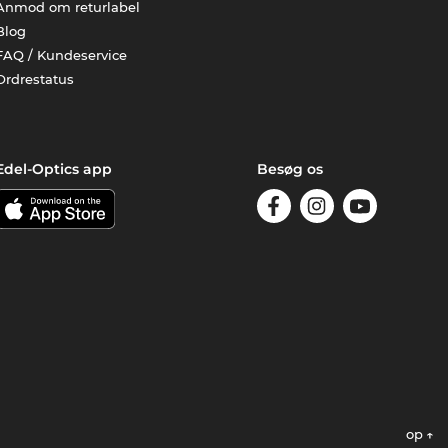
Anmod om returlabel
Blog
FAQ / Kundeservice
Ordrestatus
Edel-Optics app
Besøg os
op