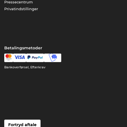
Pressecentrum
Privatindstillinger
Betalingsmetoder
Bankoverførsel, Efterkrav
Fortryd aftale