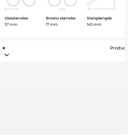
Glasstørrelse
Broens størrelse
Stanglængde
57 mm
17 mm
145 mm
Producento