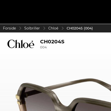
Forside
Solbriller
Chloé
CH0204S (004)
CH0204S
004